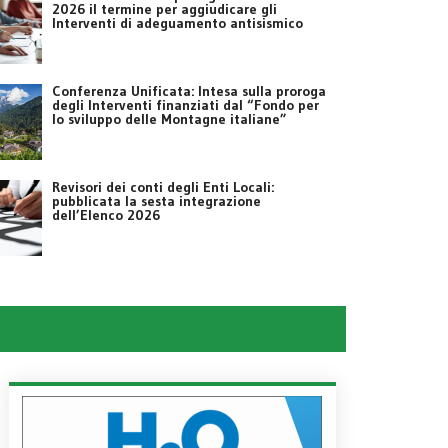
2026 il termine per aggiudicare gli
Interventi di adeguamento antisismico
Conferenza Unificata: Intesa sulla proroga
degli Interventi finanziati dal “Fondo per
lo sviluppo delle Montagne italiane”
Revisori dei conti degli Enti Locali:
pubblicata la sesta integrazione
dell’Elenco 2026