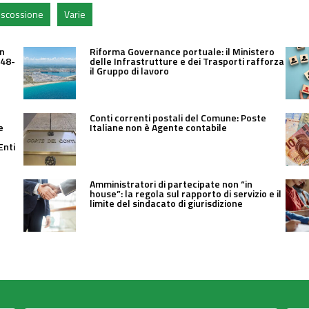
 riscossione
Varie
un
Riforma Governance portuale: il Ministero
 48-
delle Infrastrutture e dei Trasporti rafforza
il Gruppo di lavoro
Conti correnti postali del Comune: Poste
e
Italiane non è Agente contabile
Enti
Amministratori di partecipate non “in
house”: la regola sul rapporto di servizio e il
limite del sindacato di giurisdizione