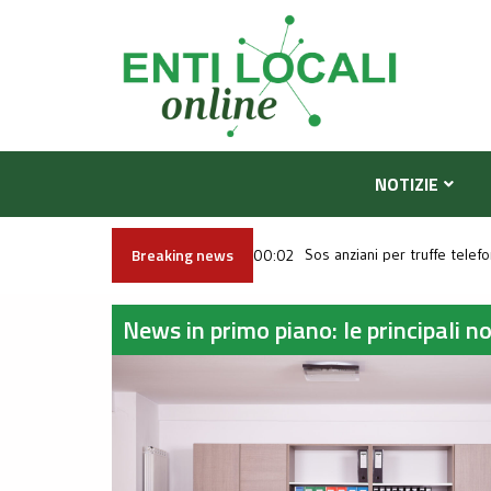
NOTIZIE
Breaking news
Fulmine colpisce scout su Mo
Sos anziani per truffe telef
Caldo africano, oggi e doman
00:02
News in primo piano: le principali n