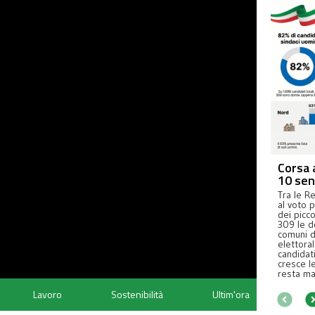
Corsa 
10 sen
Tra le R
al voto 
dei picc
309 le d
comuni de
elettora
candidati
cresce l
resta mar
Lavoro
Sostenibilità
Ultim'ora