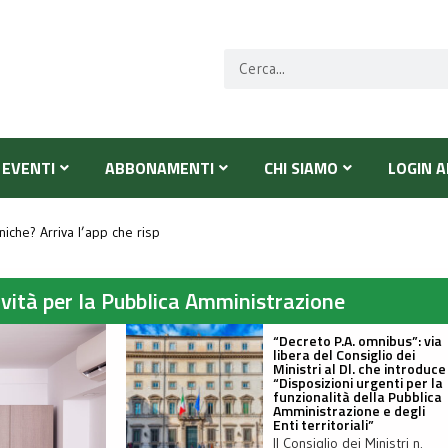
EVENTI
ABBONAMENTI
CHI SIAMO
LOGIN A
nte Livata: grave un ragazzo
oniche? Arriva l’app che risponde ai numeri sconosciut
i bollino rosso per 19 città: “Al Sud ancora picchi di 39 gradi”
ovità per la Pubblica Amministrazione
“Decreto P.A. omnibus”: via
libera del Consiglio dei
Ministri al Dl. che introduce
“Disposizioni urgenti per la
funzionalità della Pubblica
Amministrazione e degli
Enti territoriali”
Il Consiglio dei Ministri n.