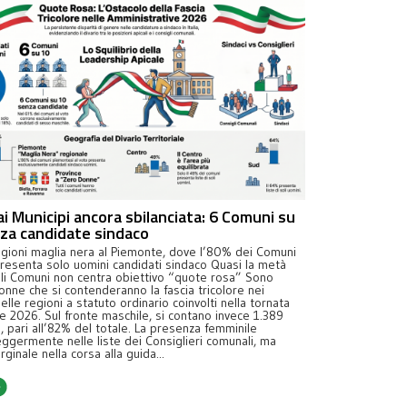
ai Municipi ancora sbilanciata: 6 Comuni su
za candidate sindaco
egioni maglia nera al Piemonte, dove l’80% dei Comuni
presenta solo uomini candidati sindaco Quasi la metà
oli Comuni non centra obiettivo “quote rosa” Sono
onne che si contenderanno la fascia tricolore nei
lle regioni a statuto ordinario coinvolti nella tornata
le 2026. Sul fronte maschile, si contano invece 1.389
, pari all’82% del totale. La presenza femminile
eggermente nelle liste dei Consiglieri comunali, ma
ginale nella corsa alla guida...