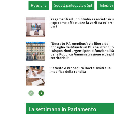
Revisione
Società partecipate e Spl
Tributi e
Pagamenti ad uno Studio associato in 
Rtp: come effettuare la verifica ex art.
bis ?
“Decreto P.A. omnibus”: via libera del
Consiglio dei Ministri al Dl. che introduc
“Disposizioni urgenti per la funzionalità
della Pubblica Amministrazione e degli 
territoriali”
Catasto e Procedura Docfa: limiti alla
modifica della rendita
La settimana in Parlamento