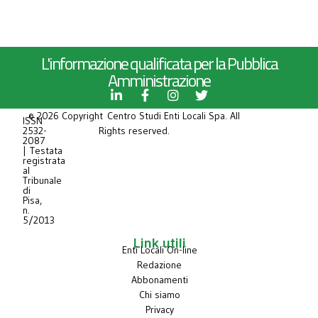
L'informazione qualificata per la Pubblica
Amministrazione
© 2026 Copyright Centro Studi Enti Locali Spa. All
ISSN
2532-
Rights reserved.
2087
| Testata
registrata
al
Tribunale
di
Pisa,
n.
5/2013
Link utili
Enti Locali On-line
Redazione
Abbonamenti
Chi siamo
Privacy