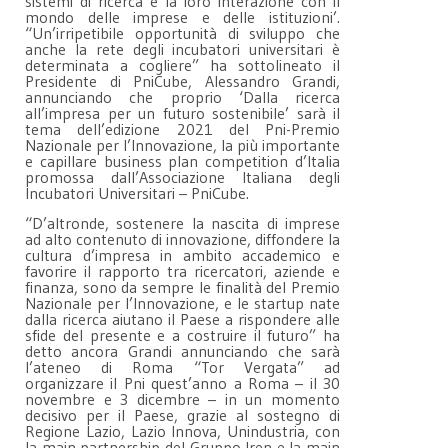
sistemi di ricerca e la loro interazione con il
mondo delle imprese e delle istituzioni’.
“Un’irripetibile opportunità di sviluppo che
anche la rete degli incubatori universitari è
determinata a cogliere” ha sottolineato il
Presidente di PniCube, Alessandro Grandi,
annunciando che proprio ‘Dalla ricerca
all’impresa per un futuro sostenibile’ sarà il
tema dell’edizione 2021 del Pni-Premio
Nazionale per l’Innovazione, la più importante
e capillare business plan competition d’Italia
promossa dall’Associazione Italiana degli
Incubatori Universitari – PniCube.
“D’altronde, sostenere la nascita di imprese
ad alto contenuto di innovazione, diffondere la
cultura d’impresa in ambito accademico e
favorire il rapporto tra ricercatori, aziende e
finanza, sono da sempre le finalità del Premio
Nazionale per l’Innovazione, e le startup nate
dalla ricerca aiutano il Paese a rispondere alle
sfide del presente e a costruire il futuro” ha
detto ancora Grandi annunciando che sarà
l’ateneo di Roma “Tor Vergata” ad
organizzare il Pni quest’anno a Roma – il 30
novembre e 3 dicembre – in un momento
decisivo per il Paese, grazie al sostegno di
Regione Lazio, Lazio Innova, Unindustria, con
la main partnership del Gruppo Iren e la main