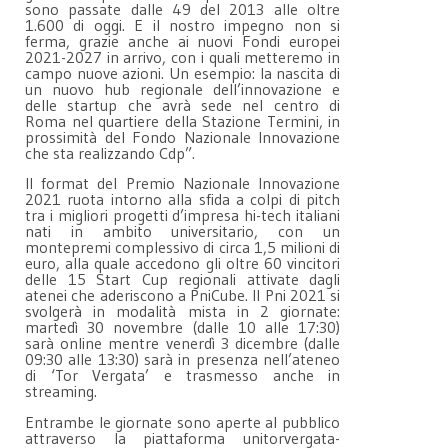
sono passate dalle 49 del 2013 alle oltre
1.600 di oggi. E il nostro impegno non si
ferma, grazie anche ai nuovi Fondi europei
2021-2027 in arrivo, con i quali metteremo in
campo nuove azioni. Un esempio: la nascita di
un nuovo hub regionale dell’innovazione e
delle startup che avrà sede nel centro di
Roma nel quartiere della Stazione Termini, in
prossimità del Fondo Nazionale Innovazione
che sta realizzando Cdp”.
Il format del Premio Nazionale Innovazione
2021 ruota intorno alla sfida a colpi di pitch
tra i migliori progetti d’impresa hi-tech italiani
nati in ambito universitario, con un
montepremi complessivo di circa 1,5 milioni di
euro, alla quale accedono gli oltre 60 vincitori
delle 15 Start Cup regionali attivate dagli
atenei che aderiscono a PniCube. Il Pni 2021 si
svolgerà in modalità mista in 2 giornate:
martedì 30 novembre (dalle 10 alle 17:30)
sarà online mentre venerdì 3 dicembre (dalle
09:30 alle 13:30) sarà in presenza nell’ateneo
di ‘Tor Vergata’ e trasmesso anche in
streaming.
Entrambe le giornate sono aperte al pubblico
attraverso la piattaforma unitorvergata-