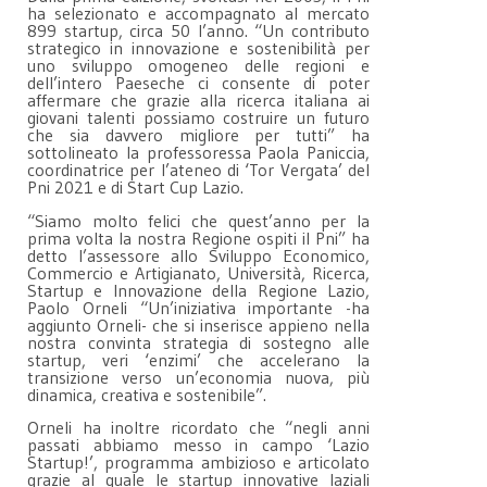
ha selezionato e accompagnato al mercato
899 startup, circa 50 l’anno. “Un contributo
strategico in innovazione e sostenibilità per
uno sviluppo omogeneo delle regioni e
dell’intero Paeseche ci consente di poter
affermare che grazie alla ricerca italiana ai
giovani talenti possiamo costruire un futuro
che sia davvero migliore per tutti” ha
sottolineato la professoressa Paola Paniccia,
coordinatrice per l’ateneo di ‘Tor Vergata’ del
Pni 2021 e di Start Cup Lazio.
“Siamo molto felici che quest’anno per la
prima volta la nostra Regione ospiti il Pni” ha
detto l’assessore allo Sviluppo Economico,
Commercio e Artigianato, Università, Ricerca,
Startup e Innovazione della Regione Lazio,
Paolo Orneli “Un’iniziativa importante -ha
aggiunto Orneli- che si inserisce appieno nella
nostra convinta strategia di sostegno alle
startup, veri ‘enzimi’ che accelerano la
transizione verso un’economia nuova, più
dinamica, creativa e sostenibile”.
Orneli ha inoltre ricordato che “negli anni
passati abbiamo messo in campo ‘Lazio
Startup!’, programma ambizioso e articolato
grazie al quale le startup innovative laziali