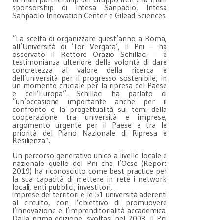
sponsorship di Intesa Sanpaolo, Intesa
Sanpaolo Innovation Center e Gilead Sciences.
“La scelta di organizzare quest’anno a Roma,
all’Università di ‘Tor Vergata’, il Pni – ha
osservato il Rettore Orazio Schillaci – è
testimonianza ulteriore della volontà di dare
concretezza al valore della ricerca e
dell’università per il progresso sostenibile, in
un momento cruciale per la ripresa del Paese
e dell’Europa”. Schillaci ha parlato di
“un’occasione importante anche per il
confronto e la progettualità sui temi della
cooperazione tra università e imprese,
argomento urgente per il Paese e tra le
priorità del Piano Nazionale di Ripresa e
Resilienza”.
Un percorso generativo unico a livello locale e
nazionale quello del Pni che l’Ocse (Report
2019) ha riconosciuto come best practice per
la sua capacità di mettere in rete i network
locali, enti pubblici, investitori,
imprese dei territori e le 51 università aderenti
al circuito, con l’obiettivo di promuovere
l’innovazione e l’imprenditorialità accademica.
Dalla prima edizione, svoltasi nel 2003, il Pni