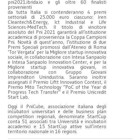
pni2021.ibrida.io e gli oltre 60 finalisti
provenienti
da tutta Italia si contenderanno 4 premi
settoriali di 25.000 euro ciascuno: Iren
Cleantech&Energy, Ict Industrial e Life
Sciences-MedTech. Il titolo di vincitore
assoluto del Pni 2021 garantirà all’istituzione
accademica di provenienza la Coppa Campioni
Pni. Novità di quest’anno, l’istituzione di due
Premi Speciali promossi dall’Ateneo di Roma
‘Tor Vergata’ per la Migliore startup innovativa
sociale, in collaborazione con Intesa Sanpaolo
e Intesa Sanpaolo Innovation Center, e per la
Migliore startup innovativa giovani, in
collaborazione con Gruppo Giovani
Imprenditori Unindustria. Saranno inoltre
assegnati il Premio Liftt Innovation Contest, il
Premio Mito Technology “PoC of the Year di
Progress Tech Transfer” e il Premio Unicredit
Start Lab.
Oggi il PniCube, associazione italiana degli
incubatori universitari e delle business plan
competition regionali, denominate StartCup
conta 51 associati tra Università e incubatori
accademici e 15 StartCup attive sull’intero
territorio nazionale in 16 regioni.