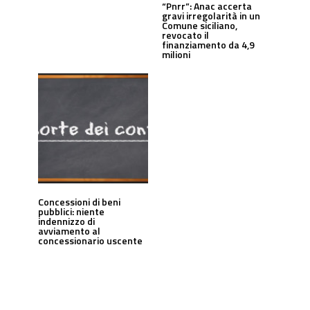
“Pnrr”: Anac accerta
gravi irregolarità in un
Comune siciliano,
revocato il
finanziamento da 4,9
milioni
Concessioni di beni
pubblici: niente
indennizzo di
avviamento al
concessionario uscente