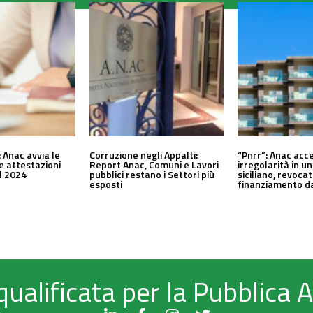
 Anac avvia le
Corruzione negli Appalti:
“Pnrr”: Anac acc
le attestazioni
Report Anac, Comuni e Lavori
irregolarità in 
al 2024
pubblici restano i Settori più
siciliano, revocat
esposti
finanziamento da
qualificata per la Pubblica