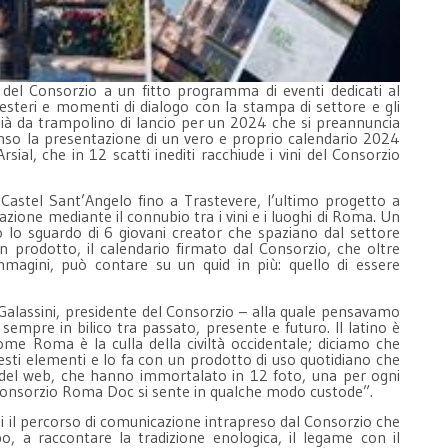
 del Consorzio a un fitto programma di eventi dedicati al
esteri e momenti di dialogo con la stampa di settore e gli
fa già da trampolino di lancio per un 2024 che si preannuncia
enso la presentazione di un vero e proprio calendario 2024
sial, che in 12 scatti inediti racchiude i vini del Consorzio
Castel Sant’Angelo fino a Trastevere, l’ultimo progetto a
azione mediante il connubio tra i vini e i luoghi di Roma. Un
o lo sguardo di 6 giovani creator che spaziano dal settore
 prodotto, il calendario firmato dal Consorzio, che oltre
 immagini, può contare su un quid in più: quello di essere
o Galassini, presidente del Consorzio – alla quale pensavamo
sempre in bilico tra passato, presente e futuro. Il latino è
ome Roma è la culla della civiltà occidentale; diciamo che
sti elementi e lo fa con un prodotto di uso quotidiano che
ti del web, che hanno immortalato in 12 foto, una per ogni
l Consorzio Roma Doc si sente in qualche modo custode”.
ti il percorso di comunicazione intrapreso dal Consorzio che
, a raccontare la tradizione enologica, il legame con il