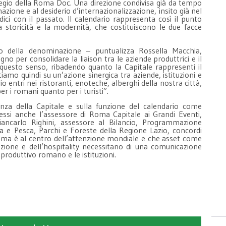
l pregio della Roma Doc. Una direzione condivisa già da tempo
azione e al desiderio d’internazionalizzazione, insito già nel
 con il passato. Il calendario rappresenta così il punto
la storicità e la modernità, che costituiscono le due facce
o della denominazione – puntualizza Rossella Macchia,
no per consolidare la liaison tra le aziende produttrici e il
uesto senso, ribadendo quanto la Capitale rappresenti il
amo quindi su un’azione sinergica tra aziende, istituzioni e
io entri nei ristoranti, enoteche, alberghi della nostra città,
r i romani quanto per i turisti”.
za della Capitale e sulla funzione del calendario come
ssi anche l’assessore di Roma Capitale ai Grandi Eventi,
ncarlo Righini, assessore al Bilancio, Programmazione
a e Pesca, Parchi e Foreste della Regione Lazio, concordi
a è al centro dell’attenzione mondiale e che asset come
azione e dell’hospitality necessitano di una comunicazione
e-produttivo romano e le istituzioni.