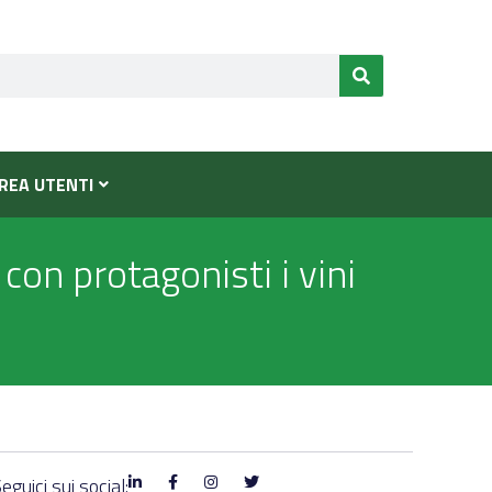
REA UTENTI
 con protagonisti i vini
eguici sui social: