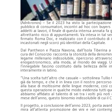
(Adnkronos) – Se il 2023 ha visto la partecipazione
pubblico di consumatori, incontri ad hoc con buyers 
addetti ai lavori, il finale di questa intensa annata 
altrettanto ricco di appuntamenti. Va intesa in tal s
firmato Roma Doc, e realizzato con il contributo di Ar
incastonati negli scorci più identitari della Capitale.
Dal Pantheon e Piazza Navona, dall’Isola Tiberina a 
cura del Consorzio racconta la storicità della denomin
legame millenario indissolubile, ripercorso attravers
enogastronomico, alla moda, al mondo dei viaggi. Un
l’innegabile fascino costituito dalla bellezza delle
interamente in latino.
“Una scelta tutt’altro che casuale – sottolinea Tulli
già da tempo, e che è in linea con il nostro percorso 
alla base di moltissime delle lingue moderne, così c
questa operazione in qualche modo evidenzia tutti que
abbiamo affidato al talento di sei tra i volti più no
mese dell’anno, questo binomio indissolubile di cui i
Il progetto, a conclusione dell’anno 2023, porta avan
mira all’attenta promozione dei vini e nel contempo