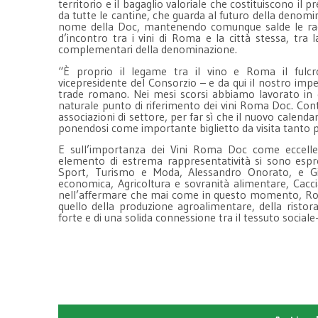
territorio e il bagaglio valoriale che costituiscono i
da tutte le cantine, che guarda al futuro della denomin
nome della Doc, mantenendo comunque salde le radici
d’incontro tra i vini di Roma e la città stessa, tra 
complementari della denominazione.
“È proprio il legame tra il vino e Roma il fulcr
vicepresidente del Consorzio – e da qui il nostro impeg
trade romano. Nei mesi scorsi abbiamo lavorato in q
naturale punto di riferimento dei vini Roma Doc. Conti
associazioni di settore, per far sì che il nuovo calendar
ponendosi come importante biglietto da visita tanto pe
E sull’importanza dei Vini Roma Doc come eccellen
elemento di estrema rappresentatività si sono espre
Sport, Turismo e Moda, Alessandro Onorato, e Gia
economica, Agricoltura e sovranità alimentare, Cacci
nell’affermare che mai come in questo momento, Rom
quello della produzione agroalimentare, della ristor
forte e di una solida connessione tra il tessuto social