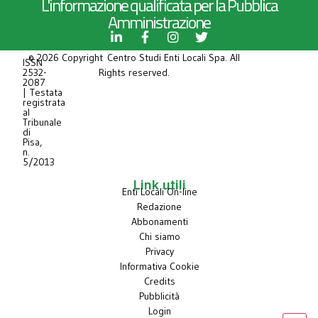
L'informazione qualificata per la Pubblica
Amministrazione
© 2026 Copyright Centro Studi Enti Locali Spa. All
ISSN
2532-
Rights reserved.
2087
| Testata
registrata
al
Tribunale
di
Pisa,
n.
5/2013
Link utili
Enti Locali On-line
Redazione
Abbonamenti
Chi siamo
Privacy
Informativa Cookie
Credits
Pubblicità
Login