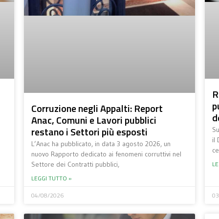
R
p
Corruzione negli Appalti: Report
d
Anac, Comuni e Lavori pubblici
restano i Settori più esposti
Su
il
L’Anac ha pubblicato, in data 3 agosto 2026, un
ce
nuovo Rapporto dedicato ai fenomeni corruttivi nel
LE
Settore dei Contratti pubblici,
LEGGI TUTTO »
04/08/2026
03