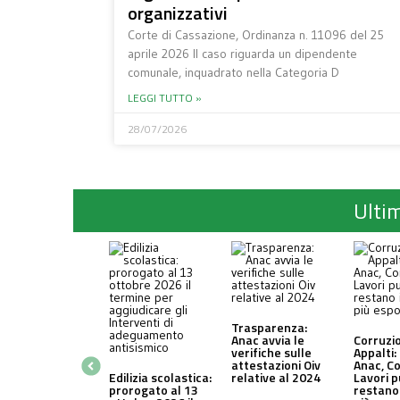
organizzativi
Corte di Cassazione, Ordinanza n. 11096 del 25
aprile 2026 Il caso riguarda un dipendente
comunale, inquadrato nella Categoria D
LEGGI TUTTO »
28/07/2026
Ultim
Trasparenza:
Anac avvia le
Corruzi
verifiche sulle
Appalti:
attestazioni Oiv
Anac, C
Edilizia scolastica:
relative al 2024
Lavori p
prorogato al 13
restano 