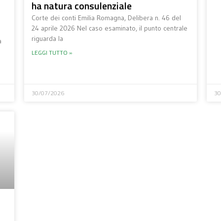
ha natura consulenziale
Corte dei conti Emilia Romagna, Delibera n. 46 del
24 aprile 2026 Nel caso esaminato, il punto centrale
riguarda la
a
LEGGI TUTTO »
30/07/2026
30