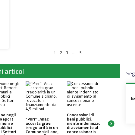
1
…
2
3
5
i articoli
Segu
Is
one negli
Concessioni di
 Report
“Pnrr”: Anac
beni pubblici:
omuni e
accerta gravi
niente indennizzo
ubblici
irregolarità in un
di avviamento al
i Settori
Comune siciliano,
concessionario