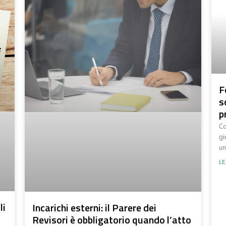
F
s
p
Co
gi
un
LE
li
Incarichi esterni: il Parere dei
Revisori è obbligatorio quando l’atto