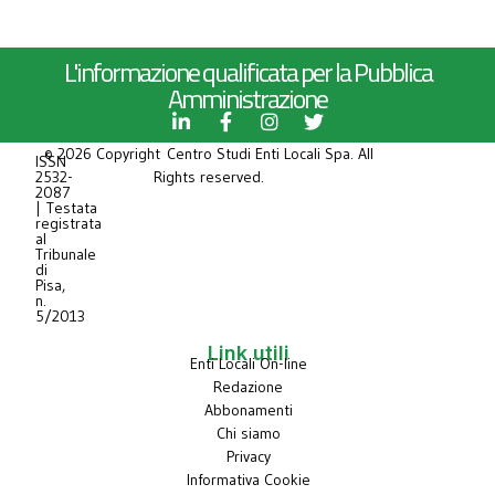
L'informazione qualificata per la Pubblica
Amministrazione
© 2026 Copyright Centro Studi Enti Locali Spa. All
ISSN
2532-
Rights reserved.
2087
| Testata
registrata
al
Tribunale
di
Pisa,
n.
5/2013
Link utili
Enti Locali On-line
Redazione
Abbonamenti
Chi siamo
Privacy
Informativa Cookie