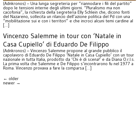
(Adnkronos) – Una lunga segreteria per “riannodare i fili del partito”
dopo le tensioni interne degli ultimi giorni. “Pluralismo ma non
cacofonia”, la richiesta della segreteria Elly Schlein che, dicono fonti
del Nazareno, sollecita un rilancio dell’azione politica del Pd con una
“mobilitazione sui e con i territori” e che incroci alcuni temi cardine al
[…]
Vincenzo Salemme in tour con ‘Natale in
Casa Cupiello’ di Eduardo De Filippo
(Adnkronos) – Vincenzo Salemme propone al grande pubblico il
capolavoro di Eduardo De Filippo ‘Natale in Casa Cupiello’ con un tour
nazionale in tutta Italia, prodotto da ‘Chi è di scena!’ e da Diana O.r.l.s.
La prima volta che Salemme e De Filippo s’incontrarono fu nel 1977 a
Roma. Vincenzo provava a fare la comparsa […]
←
older
newer
→