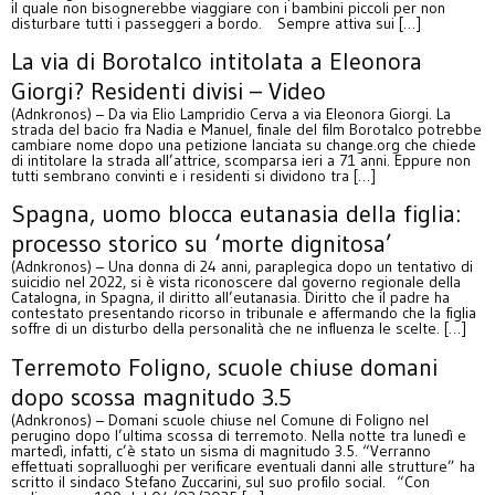
il quale non bisognerebbe viaggiare con i bambini piccoli per non
disturbare tutti i passeggeri a bordo. Sempre attiva sui […]
La via di Borotalco intitolata a Eleonora
Giorgi? Residenti divisi – Video
(Adnkronos) – Da via Elio Lampridio Cerva a via Eleonora Giorgi. La
strada del bacio fra Nadia e Manuel, finale del film Borotalco potrebbe
cambiare nome dopo una petizione lanciata su change.org che chiede
di intitolare la strada all’attrice, scomparsa ieri a 71 anni. Eppure non
tutti sembrano convinti e i residenti si dividono tra […]
Spagna, uomo blocca eutanasia della figlia:
processo storico su ‘morte dignitosa’
(Adnkronos) – Una donna di 24 anni, paraplegica dopo un tentativo di
suicidio nel 2022, si è vista riconoscere dal governo regionale della
Catalogna, in Spagna, il diritto all’eutanasia. Diritto che il padre ha
contestato presentando ricorso in tribunale e affermando che la figlia
soffre di un disturbo della personalità che ne influenza le scelte. […]
Terremoto Foligno, scuole chiuse domani
dopo scossa magnitudo 3.5
(Adnkronos) – Domani scuole chiuse nel Comune di Foligno nel
perugino dopo l’ultima scossa di terremoto. Nella notte tra lunedì e
martedì, infatti, c’è stato un sisma di magnitudo 3.5. “Verranno
effettuati sopralluoghi per verificare eventuali danni alle strutture” ha
scritto il sindaco Stefano Zuccarini, sul suo profilo social. “Con