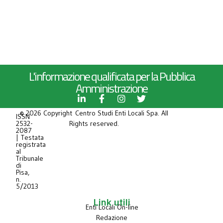
L'informazione qualificata per la Pubblica
Amministrazione
© 2026 Copyright Centro Studi Enti Locali Spa. All
ISSN
2532-
Rights reserved.
2087
| Testata
registrata
al
Tribunale
di
Pisa,
n.
5/2013
Link utili
Enti Locali On-line
Redazione