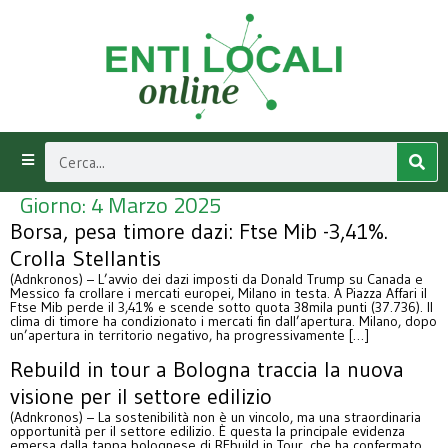
Giorno:
4 Marzo 2025
Borsa, pesa timore dazi: Ftse Mib -3,41%.
Crolla Stellantis
(Adnkronos) – L’avvio dei dazi imposti da Donald Trump su Canada e
Messico fa crollare i mercati europei, Milano in testa. A Piazza Affari il
Ftse Mib perde il 3,41% e scende sotto quota 38mila punti (37.736). Il
clima di timore ha condizionato i mercati fin dall’apertura. Milano, dopo
un’apertura in territorio negativo, ha progressivamente […]
Rebuild in tour a Bologna traccia la nuova
visione per il settore edilizio
(Adnkronos) – La sostenibilità non è un vincolo, ma una straordinaria
opportunità per il settore edilizio. È questa la principale evidenza
emersa dalla tappa bolognese di REbuild in Tour, che ha confermato