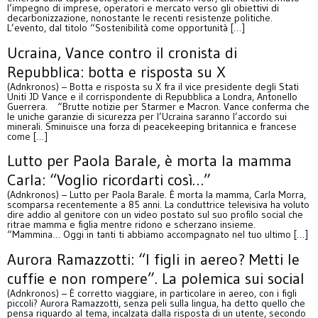
l’impegno di imprese, operatori e mercato verso gli obiettivi di
decarbonizzazione, nonostante le recenti resistenze politiche.
L’evento, dal titolo “Sostenibilità come opportunità […]
Ucraina, Vance contro il cronista di
Repubblica: botta e risposta su X
(Adnkronos) – Botta e risposta su X fra il vice presidente degli Stati
Uniti JD Vance e il corrispondente di Repubblica a Londra, Antonello
Guerrera. “Brutte notizie per Starmer e Macron. Vance conferma che
le uniche garanzie di sicurezza per l’Ucraina saranno l’accordo sui
minerali. Sminuisce una forza di peacekeeping britannica e francese
come […]
Lutto per Paola Barale, è morta la mamma
Carla: “Voglio ricordarti così…”
(Adnkronos) – Lutto per Paola Barale. È morta la mamma, Carla Morra,
scomparsa recentemente a 85 anni. La conduttrice televisiva ha voluto
dire addio al genitore con un video postato sul suo profilo social che
ritrae mamma e figlia mentre ridono e scherzano insieme.
“Mammina… Oggi in tanti ti abbiamo accompagnato nel tuo ultimo […]
Aurora Ramazzotti: “I figli in aereo? Metti le
cuffie e non rompere”. La polemica sui social
(Adnkronos) – È corretto viaggiare, in particolare in aereo, con i figli
piccoli? Aurora Ramazzotti, senza peli sulla lingua, ha detto quello che
pensa riguardo al tema, incalzata dalla risposta di un utente, secondo