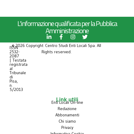
L'informazione qualificata per la Pubblica
Amministrazione
© 2026 Copyright Centro Studi Enti Locali Spa. All
ISSN
2532-
Rights reserved.
2087
| Testata
registrata
al
Tribunale
di
Pisa,
n.
5/2013
Link utili
Enti Locali On-line
Redazione
Abbonamenti
Chi siamo
Privacy
Informativa Cookie