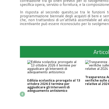
correlazione tra gli oneri previsti per lo svolgimento
specifica opera, servizio o fornitura, e la composizione
In risposta al secondo quesito,se tra le funzioni 
programmazione biennale degli acquisti di beni e serviz
che, non trattandosi di un’attività assimilabile ad a
incentivante può essere riconosciuto per lo svolgiment
Articol
Trasparenza: A
Edilizia scolastica: prorogato al 13
verifiche sulle 
ottobre 2026 il termine per
relative al 202
aggiudicare gli Interventi di
adeguamento antisismico