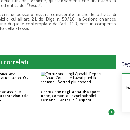
 delle funzioni tecniche, gli stanziamenti che finanziano la
 ed entità del “
Fondo
”.
tecniche possano essere considerate anche le attività di
i di cui all’art. 21 del Dlgs. n. 50/16, la Sezione chiarisce
lcuna di quelle contemplate dall’art. 113, nessun compenso
o della stessa.
i correlati
Segu
Is
nac avvia le
Corruzione negli Appalti: Report
attestazioni Oiv
Anac, Comuni e Lavori pubblici
4
restano i Settori più esposti