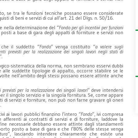
to, se tra le funzioni tecniche possano essere considerate
ti di beni e servizi di cui all’art. 21 del Dlgs. n. 50/16.
he nella determinazione del “
Fondo per gli incentivi per funzioni
osti a base di gara degli appalti di forniture e servizi non
che il suddetto “
Fondo
” venga costituito “
a valere sugli
nti previsti per la realizzazione dei singoli lavori negli stati di
”.
e logico-sistematica della norma, non sembrano esservi dubbi
he alle suddette tipologie di appalto, occorre stabilire se le
svolte nell’ambito degli stessi possano essere attinte anche
previsti per la realizzazione dei singoli lavori
” deve intendersi
 il singolo servizio e la singola fornitura. Se, come appare
ti di servizi e forniture, non può non farne gravare gli oneri
.
i ai lavori pubblici finanzino l’intero “
Fondo
”, ivi compresa
afferenti ai contratti di servizi e di forniture, laddove la
ine necessarie debbano essere attinte dagli stanziamenti
mporto posto a base di gara e che l’80% delle stesse venga
tura
”, lasciando intendere chiaramente che esiste una