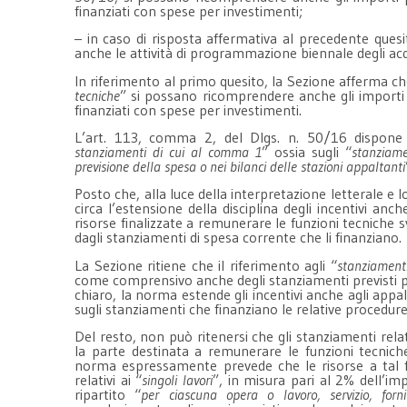
finanziati con spese per investimenti;
– in caso di risposta affermativa al precedente quesi
anche le attività di programmazione biennale degli acquis
In riferimento al primo quesito, la Sezione afferma c
tecniche
” si possano ricomprendere anche gli importi p
finanziati con spese per investimenti.
L’art. 113, comma 2, del Dlgs. n. 50/16 dispone 
stanziamenti di cui al comma 1
” ossia sugli “
stanziame
previsione della spesa o nei bilanci delle stazioni appaltanti
Posto che, alla luce della interpretazione letterale 
circa l’estensione della disciplina degli incentivi anc
risorse finalizzate a remunerare le funzioni tecniche 
dagli stanziamenti di spesa corrente che li finanziano.
La Sezione ritiene che il riferimento agli “
stanziamenti 
come comprensivo anche degli stanziamenti previsti per
chiaro, la norma estende gli incentivi anche agli appal
sugli stanziamenti che finanziano le relative procedure
Del resto, non può ritenersi che gli stanziamenti relativ
la parte destinata a remunerare le funzioni tecniche 
norma espressamente prevede che le risorse a tal f
relativi ai “
singoli lavori
”, in misura pari al 2% dell’i
ripartito “
per ciascuna opera o lavoro, servizio, forni