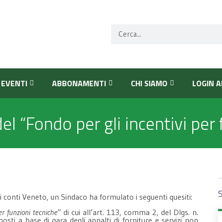
EVENTI
ABBONAMENTI
CHI SIAMO
LOGIN A
l “Fondo per gli incentivi per 
S
 conti Veneto, un Sindaco ha formulato i seguenti quesiti:
er funzioni tecniche
” di cui all’art. 113, comma 2, del Dlgs. n.
ti a base di gara degli appalti di forniture e servizi non