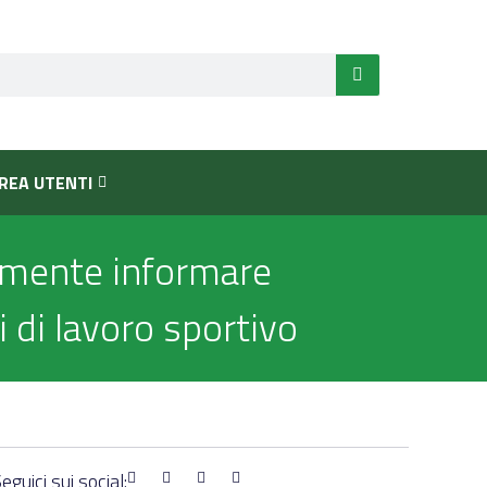
REA UTENTI
amente informare
 di lavoro sportivo
eguici sui social: