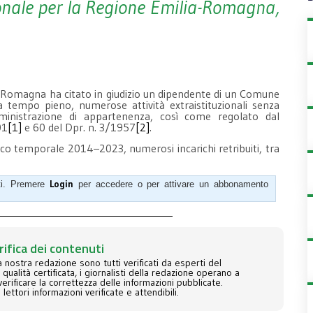
zionale per la Regione Emilia-Romagna,
ia-Romagna ha citato in giudizio un dipendente di un Comune
a tempo pieno, numerose attività extraistituzionali senza
ministrazione di appartenenza, così come regolato dal
01
[1]
e 60 del Dpr. n. 3/1957
[2]
.
rco temporale 2014–2023, numerosi incarichi retribuiti, tra
Login
ati. Premere
per accedere o per attivare un abbonamento
rifica dei contenuti
la nostra redazione sono tutti verificati da esperti del
alità certificata, i giornalisti della redazione operano a
erificare la correttezza delle informazioni pubblicate.
i lettori informazioni verificate e attendibili.