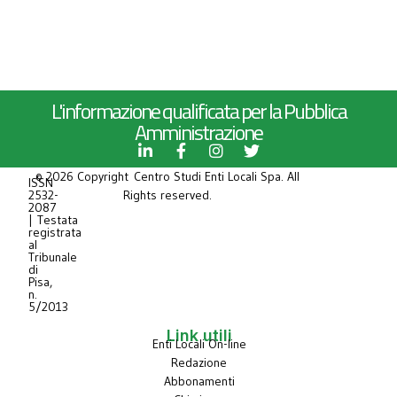
L'informazione qualificata per la Pubblica
Amministrazione
© 2026 Copyright Centro Studi Enti Locali Spa. All
ISSN
2532-
Rights reserved.
2087
| Testata
registrata
al
Tribunale
di
Pisa,
n.
5/2013
Link utili
Enti Locali On-line
Redazione
Abbonamenti