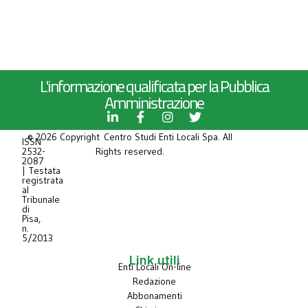
L'informazione qualificata per la Pubblica
Amministrazione
© 2026 Copyright Centro Studi Enti Locali Spa. All
ISSN
2532-
Rights reserved.
2087
| Testata
registrata
al
Tribunale
di
Pisa,
n.
5/2013
Link utili
Enti Locali On-line
Redazione
Abbonamenti