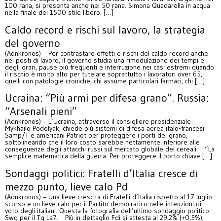
100 rana, si presenta anche nei 50 rana. Simona Quadarella in acqua
nella finale dei 1500 stile libero. […]
Caldo record e rischi sul lavoro, la strategia
del governo
(Adnkronos) – Per contrastare effetti e rischi del caldo record anche
nei posti di lavoro, il governo studia una rimodulazione dei tempi e
degli orari, pause più frequenti e interruzione nei casi estremi quando
il rischio è molto alto per tutelare soprattutto i lavoratori over 65,
quelli con patologie croniche, chi assume particolari farmaci, chi […]
Ucraina: “Più armi per difesa grano”. Russia:
“Arsenali pieni”
(Adnkronos) – L’Ucraina, attraverso il consigliere presidenziale
Mykhailo Podolyak, chiede più sistemi di difesa aerea italo-francesi
Samp/T e americani Patriot per proteggere i porti del grano,
sottolineando che il loro costo sarebbe nettamente inferiore alle
conseguenze degli attacchi russi sul mercato globale dei cereali. “La
semplice matematica della guerra. Per proteggere il porto chiave […]
Sondaggi politici: Fratelli d’Italia cresce di
mezzo punto, lieve calo Pd
(Adnkronos) – Una lieve crescita di Fratelli d’Italia rispetto al 17 luglio
scorso e un lieve calo per il Partito democratico nelle intenzioni di
voto degli italiani. Questa la fotografia dell’ultimo sondaggio politico
Swg per il Tg La7. Più in dettaglio Fdi si attesta al 29,2% (+0,5%),