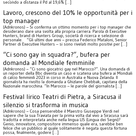
secondo a distanza il Pd al 19,6% […]
Lavoro, crescono del 10% le opportunità per i
top manager
(Adnkronos) – Si conferma un ottimo momento per i top manager che
desiderano dare una svolta alla propria carriera. Parola di Executive
Hunters, brand di Hunters Group, società di ricerca e selezione di
personale. “Gli ultimi due anni – precisa Federico Mataloni, Senior
Partner di Executive Hunters – si sono rivelati molto positivi per […]
“Ci sono gay in squadra?”, bufera per
domanda al Mondiale femminile
(Adnkronos) – “Ci sono giocatrici gay nel Marocco?”. Una domanda di
un reporter della Bbc diventa un caso e scatena una bufera ai Mondiali
di calcio femminili 2023 in corso in Australia e Nuova Zelanda. Il
giornalista ha rivolto la domanda a Ghizlane Chebbak, capitana della
Nazionale marocchina. “In Marocco – le parole del giornalista […]
Festival lirico Teatri di Pietra, a Siracusa il
silenzio si trasforma in musica
(Adnkronos) – Cosa penserebbe il Maestro Giuseppe Verdi nel
sapere che la sua Traviata per la prima volta dal vivo a Siracusa sarà
tradotta e interpretata anche nella lingua LIS (Lingua dei Segni)?
Genio, innovatore, compositore immenso quale era, sarebbe ben
felice che un pubblico al quale solitamente è negata questa fortuna
possa, finalmente, godere […]