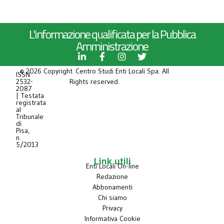
L'informazione qualificata per la Pubblica
Amministrazione
© 2026 Copyright Centro Studi Enti Locali Spa. All
ISSN
2532-
Rights reserved.
2087
| Testata
registrata
al
Tribunale
di
Pisa,
n.
5/2013
Link utili
Enti Locali On-line
Redazione
Abbonamenti
Chi siamo
Privacy
Informativa Cookie