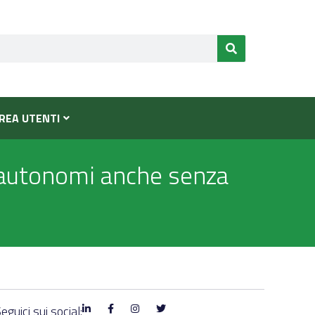
REA UTENTI
ori autonomi anche senza
eguici sui social: