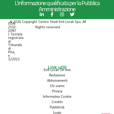
L'informazione qualificata per la Pubblica
Amministrazione
© 2026 Copyright Centro Studi Enti Locali Spa. All
ISSN
2532-
Rights reserved.
2087
| Testata
registrata
al
Tribunale
di
Pisa,
n.
5/2013
Link utili
Enti Locali On-line
Redazione
Abbonamenti
Chi siamo
Privacy
Informativa Cookie
Credits
Pubblicità
Login