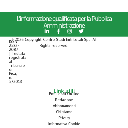
L'informazione qualificata per la Pubblica
Amministrazione
© 2026 Copyright Centro Studi Enti Locali Spa. All
ISSN
2532-
Rights reserved.
2087
| Testata
registrata
al
Tribunale
di
Pisa,
n.
5/2013
Link utili
Enti Locali On-line
Redazione
Abbonamenti
Chi siamo
Privacy
Informativa Cookie