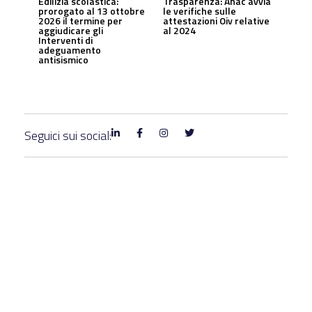
Edilizia scolastica:
Trasparenza: Anac avvia
prorogato al 13 ottobre
le verifiche sulle
2026 il termine per
attestazioni Oiv relative
aggiudicare gli
al 2024
Interventi di
adeguamento
antisismico
Seguici sui social: