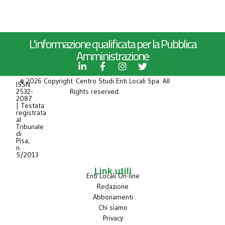
L'informazione qualificata per la Pubblica
Amministrazione
© 2026 Copyright Centro Studi Enti Locali Spa. All
ISSN
2532-
Rights reserved.
2087
| Testata
registrata
al
Tribunale
di
Pisa,
n.
5/2013
Link utili
Enti Locali On-line
Redazione
Abbonamenti
Chi siamo
Privacy