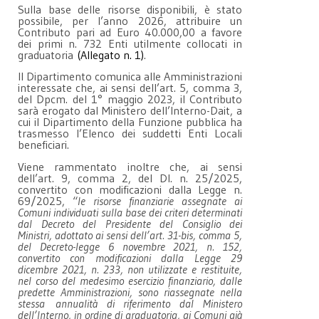
Sulla base delle risorse disponibili, è stato
possibile, per l’anno 2026, attribuire un
Contributo pari ad Euro 40.000,00 a favore
dei primi n. 732 Enti utilmente collocati in
graduatoria
(Allegato n. 1)
.
Il Dipartimento comunica alle Amministrazioni
interessate che, ai sensi dell’art. 5, comma 3,
del Dpcm. del 1° maggio 2023, il Contributo
sarà erogato dal Ministero dell’Interno-Dait, a
cui il Dipartimento della Funzione pubblica ha
trasmesso l’Elenco dei suddetti Enti Locali
beneficiari.
Viene rammentato inoltre che, ai sensi
dell’art. 9, comma 2, del Dl. n. 25/2025,
convertito con modificazioni dalla Legge n.
69/2025, “
le risorse finanziarie assegnate ai
Comuni individuati sulla base dei criteri determinati
dal Decreto del Presidente del Consiglio dei
Ministri, adottato ai sensi dell’art. 31-bis, comma 5,
del Decreto-legge 6 novembre 2021, n. 152,
convertito con modificazioni dalla Legge 29
dicembre 2021, n. 233, non utilizzate e restituite,
nel corso del medesimo esercizio finanziario, dalle
predette Amministrazioni, sono riassegnate nella
stessa annualità di riferimento dal Ministero
dell’Interno, in ordine di graduatoria, ai Comuni già