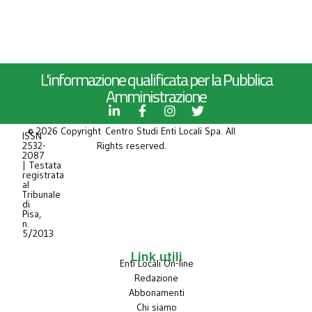
L'informazione qualificata per la Pubblica
Amministrazione
© 2026 Copyright Centro Studi Enti Locali Spa. All
ISSN
2532-
Rights reserved.
2087
| Testata
registrata
al
Tribunale
di
Pisa,
n.
5/2013
Link utili
Enti Locali On-line
Redazione
Abbonamenti
Chi siamo