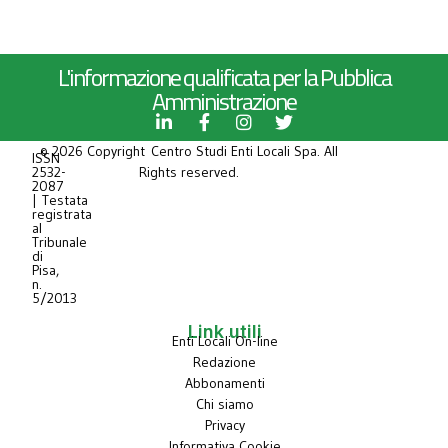
L'informazione qualificata per la Pubblica
Amministrazione
© 2026 Copyright Centro Studi Enti Locali Spa. All
ISSN
2532-
Rights reserved.
2087
| Testata
registrata
al
Tribunale
di
Pisa,
n.
5/2013
Link utili
Enti Locali On-line
Redazione
Abbonamenti
Chi siamo
Privacy
Informativa Cookie