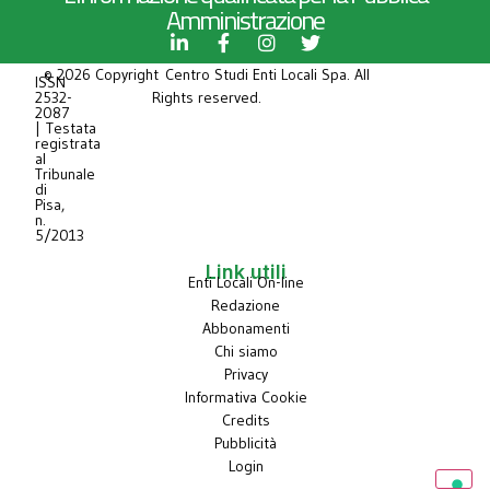
Amministrazione
© 2026 Copyright Centro Studi Enti Locali Spa. All
ISSN
2532-
Rights reserved.
2087
| Testata
registrata
al
Tribunale
di
Pisa,
n.
5/2013
Link utili
Enti Locali On-line
Redazione
Abbonamenti
Chi siamo
Privacy
Informativa Cookie
Credits
Pubblicità
Login