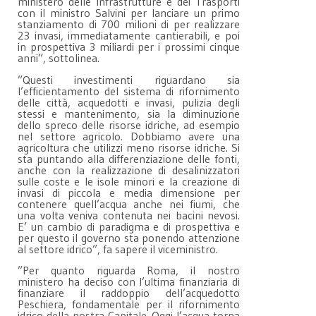
ministero delle Infrastrutture e dei Trasporti
con il ministro Salvini per lanciare un primo
stanziamento di 700 milioni di per realizzare
23 invasi, immediatamente cantierabili, e poi
in prospettiva 3 miliardi per i prossimi cinque
anni”, sottolinea.
”Questi investimenti riguardano sia
l’efficientamento del sistema di rifornimento
delle città, acquedotti e invasi, pulizia degli
stessi e mantenimento, sia la diminuzione
dello spreco delle risorse idriche, ad esempio
nel settore agricolo. Dobbiamo avere una
agricoltura che utilizzi meno risorse idriche. Si
sta puntando alla differenziazione delle fonti,
anche con la realizzazione di desalinizzatori
sulle coste e le isole minori e la creazione di
invasi di piccola e media dimensione per
contenere quell’acqua anche nei fiumi, che
una volta veniva contenuta nei bacini nevosi.
E’ un cambio di paradigma e di prospettiva e
per questo il governo sta ponendo attenzione
al settore idrico”, fa sapere il viceministro.
”Per quanto riguarda Roma, il nostro
ministero ha deciso con l’ultima finanziaria di
finanziare il raddoppio dell’acquedotto
Peschiera, fondamentale per il rifornimento
idrico della nostra Capitale. Oggi l’acqua torna