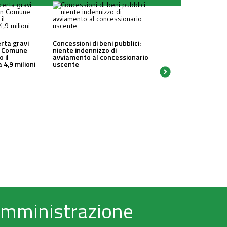
erta gravi
Concessioni di beni pubblici:
un Comune
niente indennizzo di
o il
avviamento al concessionario
 4,9 milioni
uscente
 Amministrazione