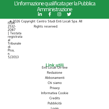
L'informazione qualificata per la Pubblica
Amministrazione
© 2026 Copyright Centro Studi Enti Locali Spa. All
ISSN
2532-
Rights reserved.
2087
| Testata
registrata
al
Tribunale
di
Pisa,
n.
5/2013
Link utili
Enti Locali On-line
Redazione
Abbonamenti
Chi siamo
Privacy
Informativa Cookie
Credits
Pubblicità
Login