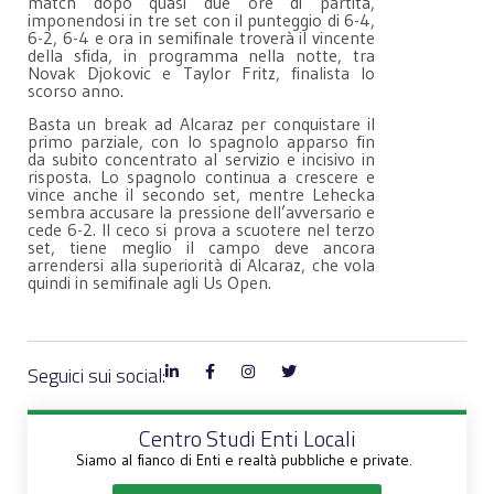
match dopo quasi due ore di partita,
imponendosi in tre set con il punteggio di 6-4,
6-2, 6-4 e ora in semifinale troverà il vincente
della sfida, in programma nella notte, tra
Novak Djokovic e Taylor Fritz, finalista lo
scorso anno.
Basta un break ad Alcaraz per conquistare il
primo parziale, con lo spagnolo apparso fin
da subito concentrato al servizio e incisivo in
risposta. Lo spagnolo continua a crescere e
vince anche il secondo set, mentre Lehecka
sembra accusare la pressione dell’avversario e
cede 6-2. Il ceco si prova a scuotere nel terzo
set, tiene meglio il campo deve ancora
arrendersi alla superiorità di Alcaraz, che vola
quindi in semifinale agli Us Open.
Seguici sui social:
Centro Studi Enti Locali
Siamo al fianco di Enti e realtà pubbliche e private.