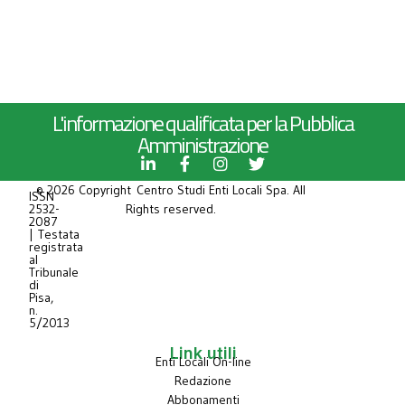
L'informazione qualificata per la Pubblica
Amministrazione
© 2026 Copyright Centro Studi Enti Locali Spa. All
ISSN
2532-
Rights reserved.
2087
| Testata
registrata
al
Tribunale
di
Pisa,
n.
5/2013
Link utili
Enti Locali On-line
Redazione
Abbonamenti