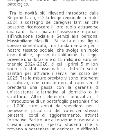
patologico.
“Tra le novità più rilevanti introdotte dalla
Regione Lazio, c’è la legge regionale n. 5 del
2024 a sostegno dei caregiver familiari che
possono riconoscere il loro ruolo attraverso
una card – ha dichiarato l’assessore regionale
all’Inclusione sociale e Servizi alla persona,
Massimiliano Maselli – Si tratta di una figura
spesso dimenticata, ma fondamentale per il
nostro tessuto sociale, che svolge un ruolo
insostituibile, spesso in solitudine. La legge
prevede una dotazione di 15 milioni di euro nel
triennio 2024-2026, di cui i primi 5 milioni
sono già stati assegnati ai distretti socio-
sanitari per attivare i servizi nel corso del
2025. Tra le misure previste vi sono interventi
di sollievo, che consentono al caregiver di
prendersi una pausa con la garanzia di
un’assistenza alternativa al domicilio o in
struttura. Altro elemento innovativo è
l’introduzione di un portafoglio personale fino
a 1.000 euro annui da spendere per il
benessere psicofisico del caregiver stesso:
palestra, corsi di aggiornamento, attività
formative. Particolare attenzione è riservata ai
giovani caregiver, spesso studenti che si
trovano a sostenere un genitore in difficoltà.