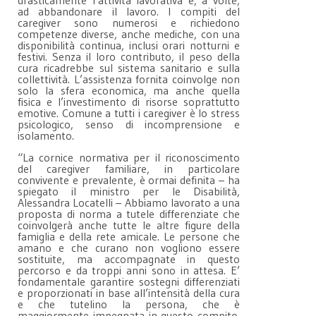
drasticamente l’attività lavorativa e, a volte,
ad abbandonare il lavoro. I compiti del
caregiver sono numerosi e richiedono
competenze diverse, anche mediche, con una
disponibilità continua, inclusi orari notturni e
festivi. Senza il loro contributo, il peso della
cura ricadrebbe sul sistema sanitario e sulla
collettività. L’assistenza fornita coinvolge non
solo la sfera economica, ma anche quella
fisica e l’investimento di risorse soprattutto
emotive. Comune a tutti i caregiver è lo stress
psicologico, senso di incomprensione e
isolamento.
“La cornice normativa per il riconoscimento
del caregiver familiare, in particolare
convivente e prevalente, è ormai definita – ha
spiegato il ministro per le Disabilità,
Alessandra Locatelli – Abbiamo lavorato a una
proposta di norma a tutele differenziate che
coinvolgerà anche tutte le altre figure della
famiglia e della rete amicale. Le persone che
amano e che curano non vogliono essere
sostituite, ma accompagnate in questo
percorso e da troppi anni sono in attesa. E’
fondamentale garantire sostegni differenziati
e proporzionati in base all’intensità della cura
e che tutelino la persona, che è
maggiormente impegnata in questo compito.