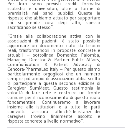
Per loro sono previsti crediti formativi
scolastici e universitari, oltre a forme di
premialità nei bandi pubblici. Queste le
risposte che abbiamo attuato per supportare
chi si prende cura degli altri, spesso
sacrificando se stesso”.
“Grazie alla collaborazione attiva con le
associazioni di pazienti, è stato possibile
aggiornare un documento nato da bisogni
reali, trasformandoli in proposte concrete e
attuabili – sottolinea Domenico Palomba,
Managing Director & Partner Public Affairs,
Communication & Patient Advocacy di
Cencora-PharmaLex Italy – Per questo siamo
particolarmente orgogliosi che un numero
sempre più ampio di associazioni abbia scelto
di partecipare a questa seconda edizione di
Caregiver SumMeet. Questo testimonia la
volontà di fare rete e costruire un fronte
comune per il riconoscimento di questo ruolo
fondamentale. Continueremo a lavorare
insieme alle istituzioni e a tutte le parti
coinvolte – assicura – affinché le istanze dei
caregiver trovino finalmente ascolto e
risposte concrete a livello normativo”.