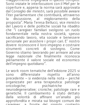
Sono iniziate le interlocuzioni con il Mef per le
coperture e, appena la norma sarà approvata
dal Consiglio dei ministri, sarà possibile avviare
l’iter parlamentare che contribuirà, attraverso
la discussione, al miglioramento della
proposta”. Maria Teresa Bellucci, vice ministro
del Lavoro e delle politiche sociali ha ribadito
che “i caregiver familiari svolgono un ruolo
fondamentale nella nostra società, spesso
sacrificando lavoro, vita sociale e benessere
personale per assistere i propri cari. E’ nostro
dovere riconoscere il loro impegno e costruire
strumenti concreti di sostegno. Come
Governo stiamo lavorando per arrivare ad una
legge nazionale che finalmente riconosca
pienamente il valore sociale ed economico
dell’impegno quotidiano”.
Le work room tematiche dell’edizione 2025 si
sono differenziate rispetto all’anno
precedente – si evidenzia nella nota – perché
organizzate per area terapeutica: patologie
oncologiche; psichiatriche e
neurodegenerative; croniche; patologie rare e
genetiche. Il cambiamento è stato dettato
dalla volontà di affinare un’analisi più
approfondita e mirata sui bisogni comuni dei
caregiver, a fronte del singolo contesto