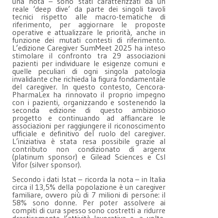
una nota – sono stati caratterizzati da un
reale ‘deep dive’ da parte dei singoli tavoli
tecnici rispetto alle macro-tematiche di
riferimento, per aggiornare le proposte
operative e attualizzare le priorità, anche in
funzione dei mutati contesti di riferimento.
L’edizione Caregiver SumMeet 2025 ha inteso
stimolare il confronto tra 29 associazioni
pazienti per individuare le esigenze comuni e
quelle peculiari di ogni singola patologia
invalidante che richieda la figura fondamentale
del caregiver. In questo contesto, Cencora-
PharmaLex ha rinnovato il proprio impegno
con i pazienti, organizzando e sostenendo la
seconda edizione di questo ambizioso
progetto e continuando ad affiancare le
associazioni per raggiungere il riconoscimento
ufficiale e definitivo del ruolo del caregiver.
L’iniziativa è stata resa possibile grazie al
contributo non condizionato di argenx
(platinum sponsor) e Gilead Sciences e Csl
Vifor (silver sponsor).
Secondo i dati Istat – ricorda la nota – in Italia
circa il 13,5% della popolazione è un caregiver
familiare, ovvero più di 7 milioni di persone: il
58% sono donne. Per poter assolvere ai
compiti di cura spesso sono costretti a ridurre