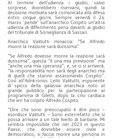
Al termine dell’udienza i giudici, salvo
sorprese, dovrebbero riservarsi, quindi la
decisione motivata sarà comunicata alla difesa
entro cinque giorni. Sempre venerdì il 24
marzo ‘pende’ sull’anarchico Cospito un’altra
udienza di differimento pena davanti ai giudici
del tribunale di Sorveglianza di Sassari.
Anarchico Valitutti minaccia: “Se Alfredo
muore la reazione sarà durissima”
“Se Alfredo dovesse morire la reazione sarà
durissima”, questa “è una mia previsione” ma
“anche una mia speranza”, e, se ci si arriverà,
“la responsabilità non sarà degli anarchici ma
di quelli che stanno assassinando Cospito”.
Così all’Adnkronos Lello Valitutti, esponente
di spicco della galassia anarchica noto al
grande pubblico per la partecipazione al
programma di Giletti, dopo la crisi cardiaca
che ieri ha colpito Alfredo Cospito.
“Dire che sono preoccupato è dire poco –
esordisce Valitutti – Sono esterrefatto che si
possa arrivare a un tale livello di barbarie. Mi
sembra impossibile che nel 2023 in questo
Paese, che dovrebbe essere civile e
democratico, si faccia morire una persona in