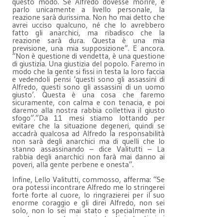
questo modo. Se Alfredo dovesse morire, e
parlo unicamente a livello personale, la
reazione sarà durissima. Non ho mai detto che
avrei ucciso qualcuno, né che lo avrebbero
fatto gli anarchici, ma ribadisco che la
reazione sarà dura. Questa è una mia
previsione, una mia supposizione”. E ancora.
“Non è questione di vendetta, è una questione
di giustizia. Una giustizia del popolo. Faremo in
modo che la gente si fissi in testa la loro faccia
e vedendoli pensi ‘questi sono gli assassini di
Alfredo, questi sono gli assassini di un uomo
giusto’. Questa è una cosa che faremo
sicuramente, con calma e con tenacia, e poi
daremo alla nostra rabbia collettiva il giusto
sfogo”.”Da 11 mesi stiamo lottando per
evitare che la situazione degeneri, quindi se
accadrà qualcosa ad Alfredo la responsabilità
non sarà degli anarchici ma di quelli che lo
stanno assassinando – dice Valitutti – La
rabbia degli anarchici non farà mai danno ai
poveri, alla gente perbene e onesta”.
Infine, Lello Valitutti, commosso, afferma: “Se
ora potessi incontrare Alfredo me lo stringerei
forte forte al cuore, lo ringrazierei per il suo
enorme coraggio e gli direi Alfredo, non sei
solo, non lo sei mai stato e specialmente in