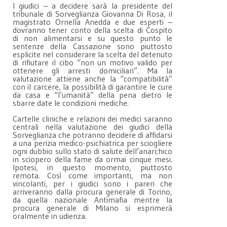
I giudici – a decidere sarà la presidente del
tribunale di Sorveglianza Giovanna Di Rosa, il
magistrato Ornella Anedda e due esperti –
dovranno tener conto della scelta di Cospito
di non alimentarsi e su questo punto le
sentenze della Cassazione sono piuttosto
esplicite nel considerare la scelta del detenuto
di rifiutare il cibo “non un motivo valido per
ottenere gli arresti domiciliari”. Ma la
valutazione attiene anche la “compatibilità”
con il carcere, la possibilità di garantire le cure
da casa e “l’umanità” della pena dietro le
sbarre date le condizioni mediche.
Cartelle cliniche e relazioni dei medici saranno
centrali nella valutazione dei giudici della
Sorveglianza che potranno decidere di affidarsi
a una perizia medico-psichiatrica per sciogliere
ogni dubbio sullo stato di salute dell’anarchico
in sciopero della fame da ormai cinque mesi.
Ipotesi, in questo momento, piuttosto
remota. Così come importanti, ma non
vincolanti, per i giudici sono i pareri che
arriveranno dalla procura generale di Torino,
da quella nazionale Antimafia mentre la
procura generale di Milano si esprimerà
oralmente in udienza.