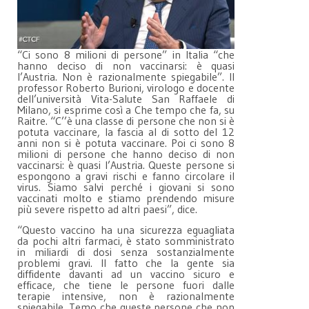
“Ci sono 8 milioni di persone” in Italia “che
hanno deciso di non vaccinarsi: è quasi
l’Austria. Non è razionalmente spiegabile”. Il
professor Roberto Burioni, virologo e docente
dell’università Vita-Salute San Raffaele di
Milano, si esprime così a Che tempo che fa, su
Raitre. “C’’è una classe di persone che non si è
potuta vaccinare, la fascia al di sotto del 12
anni non si è potuta vaccinare. Poi ci sono 8
milioni di persone che hanno deciso di non
vaccinarsi: è quasi l’Austria. Queste persone si
espongono a gravi rischi e fanno circolare il
virus. Siamo salvi perché i giovani si sono
vaccinati molto e stiamo prendendo misure
più severe rispetto ad altri paesi”, dice.
“Questo vaccino ha una sicurezza eguagliata
da pochi altri farmaci, è stato somministrato
in miliardi di dosi senza sostanzialmente
problemi gravi. Il fatto che la gente sia
diffidente davanti ad un vaccino sicuro e
efficace, che tiene le persone fuori dalle
terapie intensive, non è razionalmente
spiegabile. Temo che queste persone che non