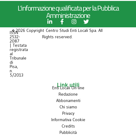
L'informazione qualificata per la Pubblica
Amministrazione
© 2026 Copyright Centro Studi Enti Locali Spa. All
ISSN
2532-
Rights reserved.
2087
| Testata
registrata
al
Tribunale
di
Pisa,
n.
5/2013
Link utili
Enti Locali On-line
Redazione
Abbonamenti
Chi siamo
Privacy
Informativa Cookie
Credits
Pubblicità