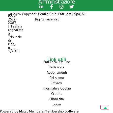
Amministrazione
© 2026 Copyright Centro Studi Enti Locali Spa. All
ISSN
2532-
Rights reserved.
2087
| Testata
registrata
al
Tribunale
di
Pisa,
n.
5/2013
Link utili
Enti Locali On-line
Redazione
Abbonamenti
Chi siamo
Privacy
Informativa Cookie
Credits
Pubblicità
Login
Powered by Magic Members
Membership Software