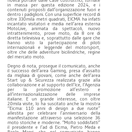
novità portate dalle Case costruttrici, tornate
in massa per questa edizione 2024, e i
contenuti proposti dall’organizzazione fuori e
dentro i padiglioni. Con una superficie record di
oltre 330mila metri quadrati, EICMA ha infatti
incantato visitatori e media nell’area esterna
MotoLive, animata da spettacoli, nuovo
intrattenimento, prove moto, da 8 ore di
diretta televisiva e, soprattutto dalle gare che
hanno visto la partecipazione di piloti
internazionali e leggende del motorsport,
oltre che delle adventure bicilindriche, regine
del mercato moto.
Degno di nota, prosegue il comunicato, anche
il successo dell’area Gaming, presa d’assalto
da migliaia di giovani, come anche dell’area
Start up & Sicurezza realizzata grazie alla
collaborazione e al supporto dell’Ice, l’Agenzia
per la promozione all’estero e
all’internazionalizzazione delle imprese
italiane. E un grande interesse, con oltre
20mila visite, lo ha suscitato anche la mostra
“Eicma: 110 anni di design a due ruote”
allestita per celebrare l’anniversario della
manifestazione attraverso una selezione 36
moto storiche e moderne. “Molto soddisfatti”
il presidente e l’ad di Eicma, Pietro Meda e
Paolo Magri, che nel comunicato hanno