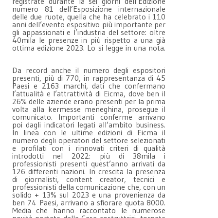
registrate durante la sei giorni dell’Edizione
numero 81 dell’Esposizione internazionale
delle due ruote, quella che ha celebrato i 110
anni dell’evento espositivo più importante per
gli appassionati e l’industria del settore: oltre
40mila le presenze in più rispetto a una già
ottima edizione 2023. Lo si legge in una nota.
Da record anche il numero degli espositori
presenti, più di 770, in rappresentanza di 45
Paesi e 2163 marchi, dati che confermano
l’attualità e l’attrattività di Eicma, dove ben il
26% delle aziende erano presenti per la prima
volta alla kermesse meneghina, prosegue il
comunicato. Importanti conferme arrivano
poi dagli indicatori legati all’ambito business.
In linea con le ultime edizioni di Eicma il
numero degli operatori del settore selezionati
e profilati con i rinnovati criteri di qualità
introdotti nel 2022: più di 38mila i
professionisti presenti quest’anno arrivati da
126 differenti nazioni. In crescita la presenza
di giornalisti, content creator, tecnici e
professionisti della comunicazione che, con un
solido + 13% sul 2023 e una provenienza da
ben 74 Paesi, arrivano a sfiorare quota 8000.
Media che hanno raccontato le numerose