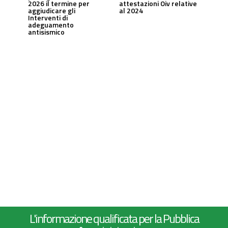
2026 il termine per
attestazioni Oiv relative
aggiudicare gli
al 2024
Interventi di
adeguamento
antisismico
L'informazione qualificata per la Pubblica