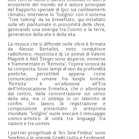
ecosistemi del mondo ed è autore principale
del Rapporto speciale di Ipcc sui cambiamenti
climatici. Interviene in ‘So(g)no’ con il sistema
‘Tree talking’ da lui brevettato, qui installato
sulle viti piantumate in prossimità delle sfere,
generando una sinergia tra l’uomo e la terra,
generatrice della vite e della vita.
La musica che si diffonde nelle sfere è firmata
da Alessio Bertallot, noto conduttore
radiofonico, musicista e dj. Le poesie di Valerio
Magrelli e Aleš Šteger sono disperse, immerse
e frammentate in ‘Remota’, l’opera sonora da
lui composta. Sono lampi di voci da profondità
poetiche, percettibili appena come
comunicazioni umane fra luoghi lontani.
‘Remota’ è un’allusione all’Era
dell’Intossicazione Ermetica, che ci allontana
dal centro, dalla concentrazione sul senso
della vita, ma ci obbliga in un labirinto di
confini. Un lavoro di registrazione e
composizione presentato in anteprima
mondiale. ‘So(g)no’ vuole evocare il messaggio
onirico-artistico di unità tra linguaggi tra
nazioni e tra uomini.
I partner progettuali di ‘Ars Sine Finibus’ sono
Sinefinis e le aziende Gradis’ciutta e Ferdinand.