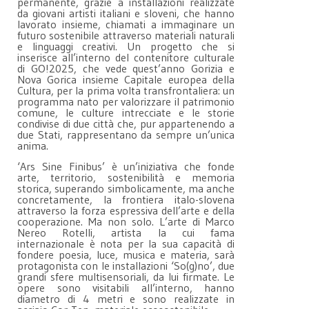
permanente, grazie a installazioni realizzate
da giovani artisti italiani e sloveni, che hanno
lavorato insieme, chiamati a immaginare un
futuro sostenibile attraverso materiali naturali
e linguaggi creativi. Un progetto che si
inserisce all’interno del contenitore culturale
di GO!2025, che vede quest’anno Gorizia e
Nova Gorica insieme Capitale europea della
Cultura, per la prima volta transfrontaliera: un
programma nato per valorizzare il patrimonio
comune, le culture intrecciate e le storie
condivise di due città che, pur appartenendo a
due Stati, rappresentano da sempre un’unica
anima.
‘Ars Sine Finibus’ è un’iniziativa che fonde
arte, territorio, sostenibilità e memoria
storica, superando simbolicamente, ma anche
concretamente, la frontiera italo-slovena
attraverso la forza espressiva dell’arte e della
cooperazione. Ma non solo. L’arte di Marco
Nereo Rotelli, artista la cui fama
internazionale è nota per la sua capacità di
fondere poesia, luce, musica e materia, sarà
protagonista con le installazioni ‘So(g)no’, due
grandi sfere multisensoriali, da lui firmate. Le
opere sono visitabili all’interno, hanno
diametro di 4 metri e sono realizzate in