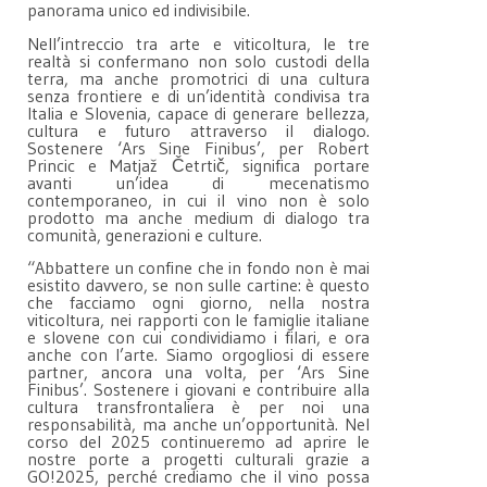
panorama unico ed indivisibile.
Nell’intreccio tra arte e viticoltura, le tre
realtà si confermano non solo custodi della
terra, ma anche promotrici di una cultura
senza frontiere e di un’identità condivisa tra
Italia e Slovenia, capace di generare bellezza,
cultura e futuro attraverso il dialogo.
Sostenere ‘Ars Sine Finibus’, per Robert
Princic e Matjaž Četrtič, significa portare
avanti un’idea di mecenatismo
contemporaneo, in cui il vino non è solo
prodotto ma anche medium di dialogo tra
comunità, generazioni e culture.
“Abbattere un confine che in fondo non è mai
esistito davvero, se non sulle cartine: è questo
che facciamo ogni giorno, nella nostra
viticoltura, nei rapporti con le famiglie italiane
e slovene con cui condividiamo i filari, e ora
anche con l’arte. Siamo orgogliosi di essere
partner, ancora una volta, per ‘Ars Sine
Finibus’. Sostenere i giovani e contribuire alla
cultura transfrontaliera è per noi una
responsabilità, ma anche un’opportunità. Nel
corso del 2025 continueremo ad aprire le
nostre porte a progetti culturali grazie a
GO!2025, perché crediamo che il vino possa