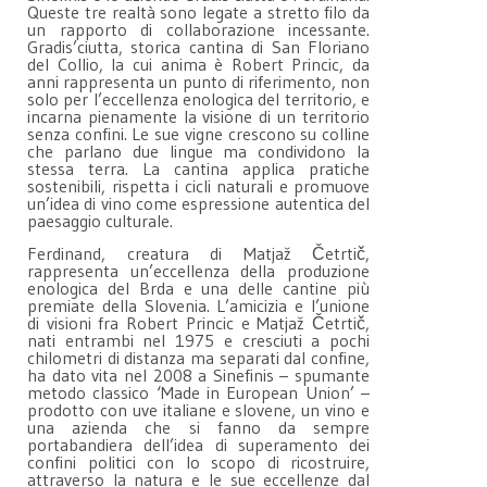
Queste tre realtà sono legate a stretto filo da
un rapporto di collaborazione incessante.
Gradis’ciutta, storica cantina di San Floriano
del Collio, la cui anima è Robert Princic, da
anni rappresenta un punto di riferimento, non
solo per l’eccellenza enologica del territorio, e
incarna pienamente la visione di un territorio
senza confini. Le sue vigne crescono su colline
che parlano due lingue ma condividono la
stessa terra. La cantina applica pratiche
sostenibili, rispetta i cicli naturali e promuove
un’idea di vino come espressione autentica del
paesaggio culturale.
Ferdinand, creatura di Matjaž Četrtič,
rappresenta un’eccellenza della produzione
enologica del Brda e una delle cantine più
premiate della Slovenia. L’amicizia e l’unione
di visioni fra Robert Princic e Matjaž Četrtič,
nati entrambi nel 1975 e cresciuti a pochi
chilometri di distanza ma separati dal confine,
ha dato vita nel 2008 a Sinefinis – spumante
metodo classico ‘Made in European Union’ –
prodotto con uve italiane e slovene, un vino e
una azienda che si fanno da sempre
portabandiera dell’idea di superamento dei
confini politici con lo scopo di ricostruire,
attraverso la natura e le sue eccellenze dal