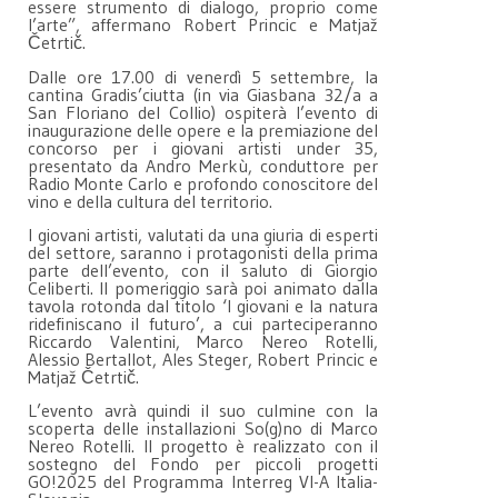
essere strumento di dialogo, proprio come
l’arte”, affermano Robert Princic e Matjaž
Četrtič.
Dalle ore 17.00 di venerdì 5 settembre, la
cantina Gradis’ciutta (in via Giasbana 32/a a
San Floriano del Collio) ospiterà l’evento di
inaugurazione delle opere e la premiazione del
concorso per i giovani artisti under 35,
presentato da Andro Merkù, conduttore per
Radio Monte Carlo e profondo conoscitore del
vino e della cultura del territorio.
I giovani artisti, valutati da una giuria di esperti
del settore, saranno i protagonisti della prima
parte dell’evento, con il saluto di Giorgio
Celiberti. Il pomeriggio sarà poi animato dalla
tavola rotonda dal titolo ‘I giovani e la natura
ridefiniscano il futuro’, a cui parteciperanno
Riccardo Valentini, Marco Nereo Rotelli,
Alessio Bertallot, Ales Steger, Robert Princic e
Matjaž Četrtič.
L’evento avrà quindi il suo culmine con la
scoperta delle installazioni So(g)no di Marco
Nereo Rotelli. Il progetto è realizzato con il
sostegno del Fondo per piccoli progetti
GO!2025 del Programma Interreg VI-A Italia-