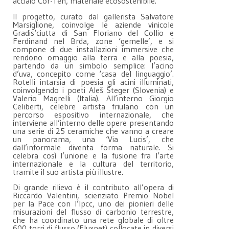
acciaio Cor-Ten, materiale ecosostenibile.
Il progetto, curato dal gallerista Salvatore
Marsiglione, coinvolge le aziende vinicole
Gradis‘ciutta di San Floriano del Collio e
Ferdinand nel Brda, zone ‘gemelle’, e si
compone di due installazioni immersive che
rendono omaggio alla terra e alla poesia,
partendo da un simbolo semplice: l’acino
d’uva, concepito come ‘casa del linguaggio’.
Rotelli intarsia di poesia gli acini illuminati,
coinvolgendo i poeti Aleš Šteger (Slovenia) e
Valerio Magrelli (Italia). All’interno Giorgio
Celiberti, celebre artista friulano con un
percorso espositivo internazionale, che
interviene all’interno delle opere presentando
una serie di 25 ceramiche che vanno a creare
un panorama, una ‘Via Lucis’, che
dall’informale diventa forma naturale. Si
celebra così l’unione e la fusione fra l’arte
internazionale e la cultura del territorio,
tramite il suo artista più illustre.
Di grande rilievo è il contributo all’opera di
Riccardo Valentini, scienziato Premio Nobel
per la Pace con l’Ipcc, uno dei pionieri delle
misurazioni del flusso di carbonio terrestre,
che ha coordinato una rete globale di oltre
600 torri di flusso (Fluxnet) collocate in diversi