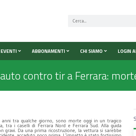
EVENTI
ABBONAMENTI
CHI SIAMO
LOGIN A
auto contro tir a Ferrara: mort
S
i anni tra qualche giorno, sono morte oggi in un tragico
, tra i caselli di Ferrara Nord e Ferrara Sud. Alla guida
non gravi. Da una prima ricostruzione, la vettura si sarebbe
ncidente, accaduto poco prima. L’impatto è stato fortissimo