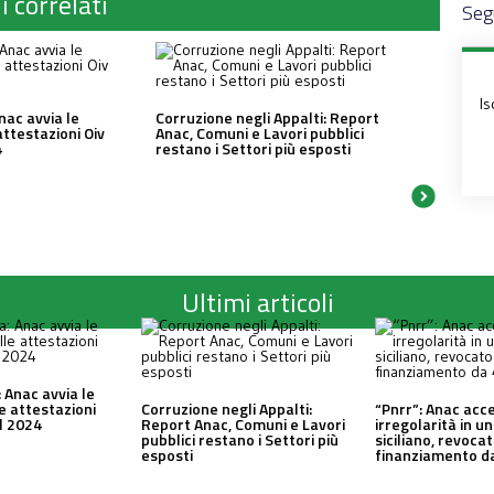
i correlati
Segu
Is
nac avvia le
Corruzione negli Appalti: Report
attestazioni Oiv
Anac, Comuni e Lavori pubblici
4
restano i Settori più esposti
Ultimi articoli
 Anac avvia le
le attestazioni
Corruzione negli Appalti:
“Pnrr”: Anac acc
al 2024
Report Anac, Comuni e Lavori
irregolarità in 
pubblici restano i Settori più
siciliano, revocat
esposti
finanziamento da