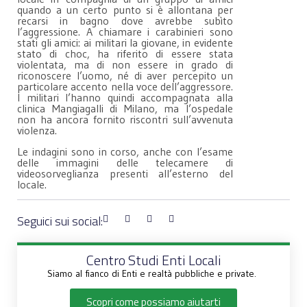
quando a un certo punto si è allontana per
recarsi in bagno dove avrebbe subìto
l’aggressione. A chiamare i carabinieri sono
stati gli amici: ai militari la giovane, in evidente
stato di choc, ha riferito di essere stata
violentata, ma di non essere in grado di
riconoscere l’uomo, né di aver percepito un
particolare accento nella voce dell’aggressore.
I militari l’hanno quindi accompagnata alla
clinica Mangiagalli di Milano, ma l’ospedale
non ha ancora fornito riscontri sull’avvenuta
violenza.
Le indagini sono in corso, anche con l’esame
delle immagini delle telecamere di
videosorveglianza presenti all’esterno del
locale.
Seguici sui social:
Centro Studi Enti Locali
Siamo al fianco di Enti e realtà pubbliche e private.
Scopri come possiamo aiutarti