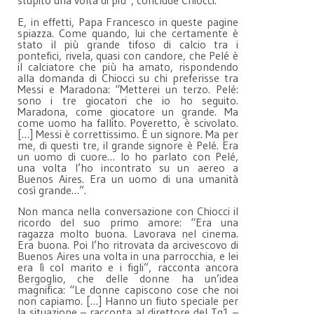
stupito una volta di più”, conclude Chiocci.
E, in effetti, Papa Francesco in queste pagine
spiazza. Come quando, lui che certamente è
stato il più grande tifoso di calcio tra i
pontefici, rivela, quasi con candore, che Pelé è
il calciatore che più ha amato, rispondendo
alla domanda di Chiocci su chi preferisse tra
Messi e Maradona: “Metterei un terzo. Pelé:
sono i tre giocatori che io ho seguito.
Maradona, come giocatore un grande. Ma
come uomo ha fallito. Poveretto, è scivolato.
[…] Messi è correttissimo. È un signore. Ma per
me, di questi tre, il grande signore è Pelé. Era
un uomo di cuore… Io ho parlato con Pelé,
una volta l’ho incontrato su un aereo a
Buenos Aires. Era un uomo di una umanità
così grande…”.
Non manca nella conversazione con Chiocci il
ricordo del suo primo amore: “Era una
ragazza molto buona. Lavorava nel cinema.
Era buona. Poi l’ho ritrovata da arcivescovo di
Buenos Aires una volta in una parrocchia, e lei
era lì col marito e i figli”, racconta ancora
Bergoglio, che delle donne ha un’idea
magnifica: “Le donne capiscono cose che noi
non capiamo. […] Hanno un fiuto speciale per
la situazione – racconta al direttore del Tg1 –