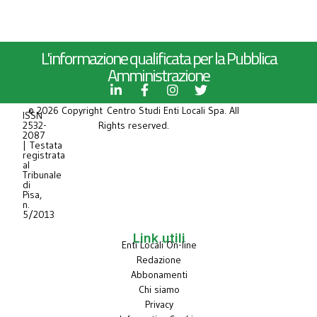
L'informazione qualificata per la Pubblica
Amministrazione
© 2026 Copyright Centro Studi Enti Locali Spa. All
ISSN
2532-
Rights reserved.
2087
| Testata
registrata
al
Tribunale
di
Pisa,
n.
5/2013
Link utili
Enti Locali On-line
Redazione
Abbonamenti
Chi siamo
Privacy