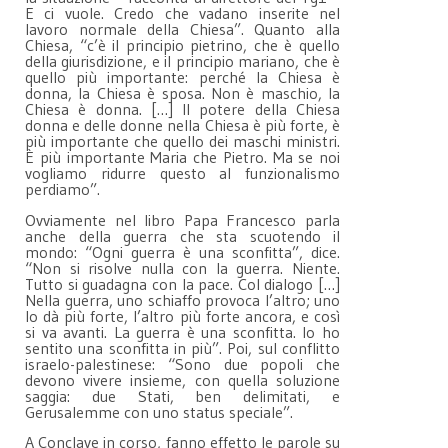
E ci vuole. Credo che vadano inserite nel
lavoro normale della Chiesa”. Quanto alla
Chiesa, “c’è il principio pietrino, che è quello
della giurisdizione, e il principio mariano, che è
quello più importante: perché la Chiesa è
donna, la Chiesa è sposa. Non è maschio, la
Chiesa è donna. […] Il potere della Chiesa
donna e delle donne nella Chiesa è più forte, è
più importante che quello dei maschi ministri.
È più importante Maria che Pietro. Ma se noi
vogliamo ridurre questo al funzionalismo
perdiamo”.
Ovviamente nel libro Papa Francesco parla
anche della guerra che sta scuotendo il
mondo: “Ogni guerra è una sconfitta”, dice.
“Non si risolve nulla con la guerra. Niente.
Tutto si guadagna con la pace. Col dialogo […]
Nella guerra, uno schiaffo provoca l’altro; uno
lo dà più forte, l’altro più forte ancora, e così
si va avanti. La guerra è una sconfitta. Io ho
sentito una sconfitta in più”. Poi, sul conflitto
israelo-palestinese: “Sono due popoli che
devono vivere insieme, con quella soluzione
saggia: due Stati, ben delimitati, e
Gerusalemme con uno status speciale”.
A Conclave in corso, fanno effetto le parole su