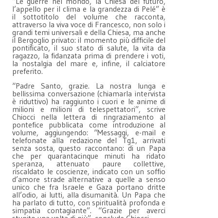
“Le guerre nel mondo, la Chiesa del futuro,
l’appello per il clima e la grandezza di Pelé” è
il sottotitolo del volume che racconta,
attraverso la viva voce di Francesco, non solo i
grandi temi universali e della Chiesa, ma anche
il Bergoglio privato: il momento più difficile del
pontificato, il suo stato di salute, la vita da
ragazzo, la fidanzata prima di prendere i voti,
la nostalgia del mare e, infine, il calciatore
preferito.
“Padre Santo, grazie. La nostra lunga e
bellissima conversazione (chiamarla intervista
è riduttivo) ha raggiunto i cuori e le anime di
milioni e milioni di telespettatori”, scrive
Chiocci nella lettera di ringraziamento al
pontefice pubblicata come introduzione al
volume, aggiungendo: “Messaggi, e-mail e
telefonate alla redazione del Tg1, arrivati
senza sosta, questo raccontano: di un Papa
che per quarantacinque minuti ha ridato
speranza, attenuato paure collettive,
riscaldato le coscienze, indicato con un soffio
d’amore strade alternative a quelle a senso
unico che fra Israele e Gaza portano dritte
all’odio, ai lutti, alla disumanità. Un Papa che
ha parlato di tutto, con spiritualità profonda e
simpatia contagiante”. “Grazie per averci