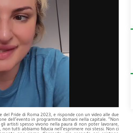
ne del Pride di Roma 2023, e risponde con un video alle due
ione dell’evento in programma domani nella capitale. “Non
gli artisti spesso vivono nella paura di non poter lavorare,
 non tutti abbiamo fiducia nell’esprimere noi stessi. Non ci