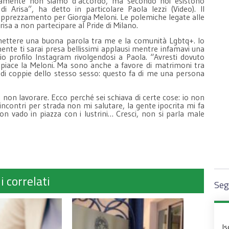
iaramente non siamo d’accordo, ma secondo noi esistono
 di Arisa”, ha detto in particolare Paola Iezzi (Video). Il
o apprezzamento per Giorgia Meloni. Le polemiche legate alle
isa a non partecipare al Pride di Milano.
i mettere una buona parola tra me e la comunità Lgbtq+. Io
amente ti sarai presa bellissimi applausi mentre infamavi una
io profilo Instagram rivolgendosi a Paola. “Avresti dovuto
i piace la Meloni. Ma sono anche a favore di matrimoni tra
 di coppie dello stesso sesso: questo fa di me una persona
i non lavorare. Ecco perché sei schiava di certe cose: io non
ncontri per strada non mi salutare, la gente ipocrita mi fa
n vado in piazza con i lustrini… Cresci, non si parla male
i correlati
Segu
Is