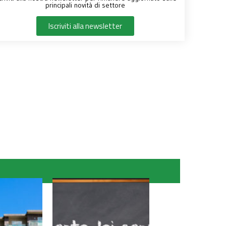
principali novità di settore
Iscriviti alla newsletter