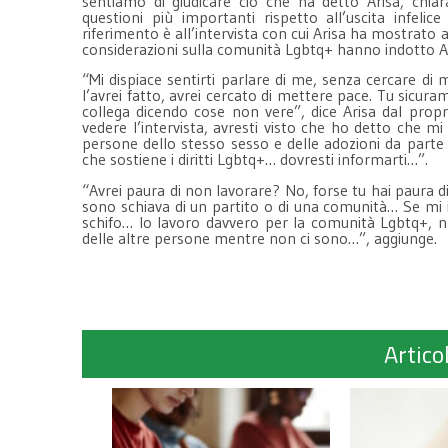
sentiamo di giudicare ciò che ha detto Arisa, ch
questioni più importanti rispetto all’uscita infelice
riferimento è all’intervista con cui Arisa ha mostrat
considerazioni sulla comunità Lgbtq+ hanno indotto Ar
“Mi dispiace sentirti parlare di me, senza cercare d
l’avrei fatto, avrei cercato di mettere pace. Tu sicur
collega dicendo cose non vere”, dice Arisa dal propr
vedere l’intervista, avresti visto che ho detto che m
persone dello stesso sesso e delle adozioni da parte
che sostiene i diritti Lgbtq+… dovresti informarti…”.
“Avrei paura di non lavorare? No, forse tu hai paura d
sono schiava di un partito o di una comunità… Se mi i
schifo… Io lavoro davvero per la comunità Lgbtq+, no
delle altre persone mentre non ci sono…”, aggiunge.
Articol