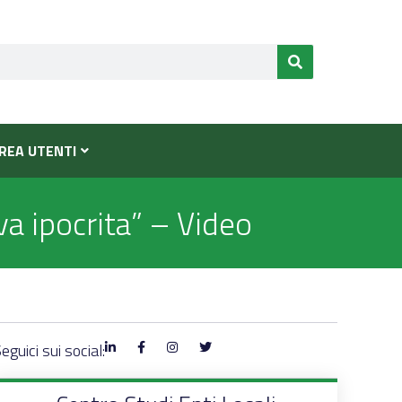
REA UTENTI
va ipocrita” – Video
eguici sui social: