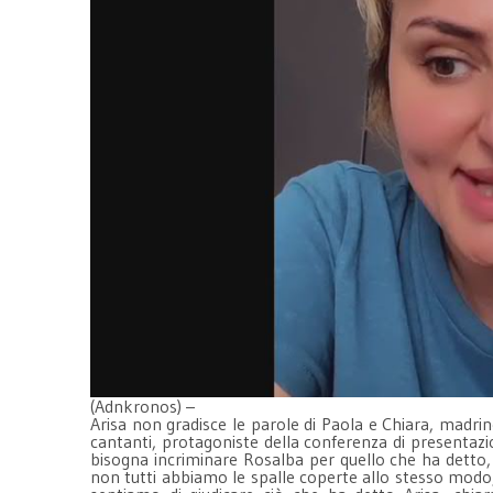
(Adnkronos) –
Arisa non gradisce le parole di Paola e Chiara, madri
cantanti, protagoniste della conferenza di presentaz
bisogna incriminare Rosalba per quello che ha detto, 
non tutti abbiamo le spalle coperte allo stesso modo,