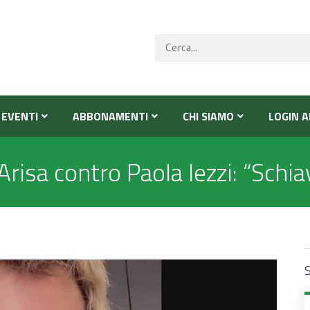
EVENTI
ABBONAMENTI
CHI SIAMO
LOGIN A
isa contro Paola Iezzi: “Schia
S