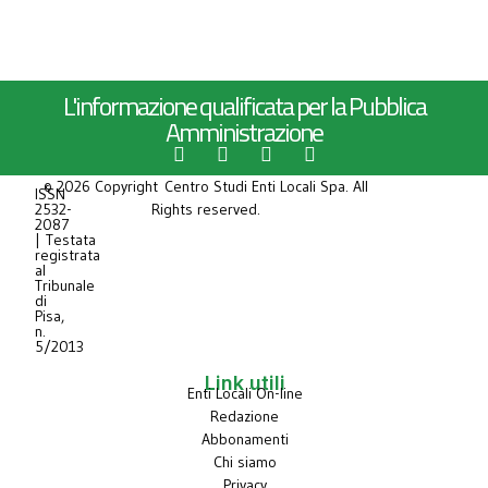
L'informazione qualificata per la Pubblica
Amministrazione
© 2026 Copyright Centro Studi Enti Locali Spa. All
ISSN
2532-
Rights reserved.
2087
| Testata
registrata
al
Tribunale
di
Pisa,
n.
5/2013
Link utili
Enti Locali On-line
Redazione
Abbonamenti
Chi siamo
Privacy