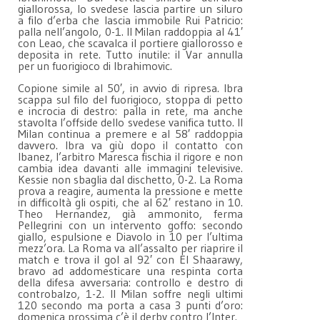
giallorossa, lo svedese lascia partire un siluro
a filo d’erba che lascia immobile Rui Patricio:
palla nell’angolo, 0-1. Il Milan raddoppia al 41′
con Leao, che scavalca il portiere giallorosso e
deposita in rete. Tutto inutile: il Var annulla
per un fuorigioco di Ibrahimovic.
Copione simile al 50′, in avvio di ripresa. Ibra
scappa sul filo del fuorigioco, stoppa di petto
e incrocia di destro: palla in rete, ma anche
stavolta l’offside dello svedese vanifica tutto. Il
Milan continua a premere e al 58′ raddoppia
davvero. Ibra va giù dopo il contatto con
Ibanez, l’arbitro Maresca fischia il rigore e non
cambia idea davanti alle immagini televisive.
Kessie non sbaglia dal dischetto, 0-2. La Roma
prova a reagire, aumenta la pressione e mette
in difficoltà gli ospiti, che al 62′ restano in 10.
Theo Hernandez, già ammonito, ferma
Pellegrini con un intervento goffo: secondo
giallo, espulsione e Diavolo in 10 per l’ultima
mezz’ora. La Roma va all’assalto per riaprire il
match e trova il gol al 92′ con El Shaarawy,
bravo ad addomesticare una respinta corta
della difesa avversaria: controllo e destro di
controbalzo, 1-2. Il Milan soffre negli ultimi
120 secondo ma porta a casa 3 punti d’oro:
domenica prossima c’è il derby contro l’Inter.