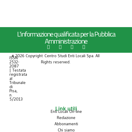
L'informazione qualificata per la Pubblica
Amministrazione
© 2026 Copyright Centro Studi Enti Locali Spa. All
ISSN
2532-
Rights reserved.
2087
| Testata
registrata
al
Tribunale
di
Pisa,
n.
5/2013
Link utili
Enti Locali On-line
Redazione
Abbonamenti
Chi siamo