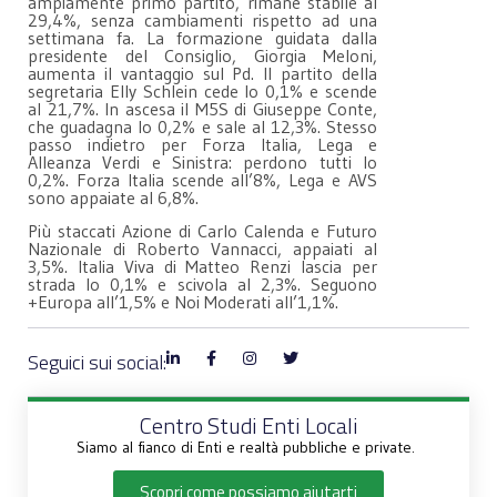
ampiamente primo partito, rimane stabile al
29,4%, senza cambiamenti rispetto ad una
settimana fa. La formazione guidata dalla
presidente del Consiglio, Giorgia Meloni,
aumenta il vantaggio sul Pd. Il partito della
segretaria Elly Schlein cede lo 0,1% e scende
al 21,7%. In ascesa il M5S di Giuseppe Conte,
che guadagna lo 0,2% e sale al 12,3%. Stesso
passo indietro per Forza Italia, Lega e
Alleanza Verdi e Sinistra: perdono tutti lo
0,2%. Forza Italia scende all’8%, Lega e AVS
sono appaiate al 6,8%.
Più staccati Azione di Carlo Calenda e Futuro
Nazionale di Roberto Vannacci, appaiati al
3,5%. Italia Viva di Matteo Renzi lascia per
strada lo 0,1% e scivola al 2,3%. Seguono
+Europa all’1,5% e Noi Moderati all’1,1%.
Seguici sui social:
Centro Studi Enti Locali
Siamo al fianco di Enti e realtà pubbliche e private.
Scopri come possiamo aiutarti