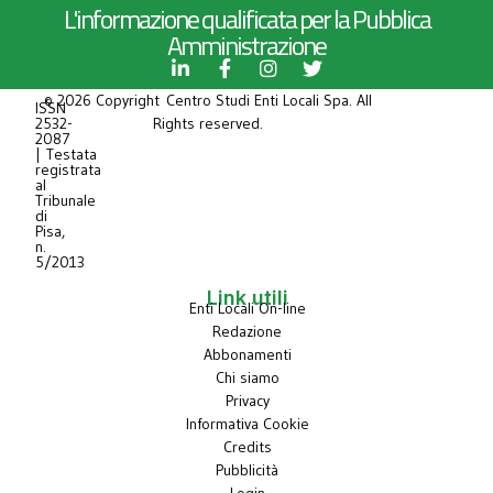
L'informazione qualificata per la Pubblica
Amministrazione
© 2026 Copyright Centro Studi Enti Locali Spa. All
ISSN
2532-
Rights reserved.
2087
| Testata
registrata
al
Tribunale
di
Pisa,
n.
5/2013
Link utili
Enti Locali On-line
Redazione
Abbonamenti
Chi siamo
Privacy
Informativa Cookie
Credits
Pubblicità