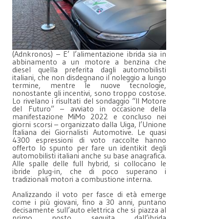
(Adnkronos) – E’ l’alimentazione ibrida sia in
abbinamento a un motore a benzina che
diesel quella preferita dagli automobilisti
italiani, che non disdegnano il noleggio a lungo
termine, mentre le nuove tecnologie,
nonostante gli incentivi, sono troppo costose.
Lo rivelano i risultati del sondaggio “Il Motore
del Futuro” – avviato in occasione della
manifestazione MiMo 2022 e concluso nei
giorni scorsi – organizzato dalla Uiga, l’Unione
Italiana dei Giornalisti Automotive. Le quasi
4300 espressioni di voto raccolte hanno
offerto lo spunto per fare un identikit degli
automobilisti italiani anche su base anagrafica.
Alle spalle delle full hybrid, si collocano le
ibride plug-in, che di poco superano i
tradizionali motori a combustione interna.
Analizzando il voto per fasce di età emerge
come i più giovani, fino a 30 anni, puntano
decisamente sull’auto elettrica che si piazza al
primo posto seguita dall’ibrida