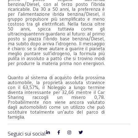
benzina/Diesel, con al terzo posto l’ibrida
ricaricabile. Da 30 a 50 anni, la preferenza è
per l’alimentazione ibrida benzina/Diesel, il
gruppo propulsore più semplificato e meno
costoso tra gli elettrificati. Nella fascia oltre
50 anni, spicca tuttavia come gli
ultracinquantenni guardano al futuro: al primo
posto si piazza l’ibrido base benzina/Diesel,
ma subito dopo arriva l’idrogeno. Il messaggio
è chiaro: se si deve aiutare a guarire il pianeta
meglio puntare sull’idrogeno, la formula più
pulita in assoluto a patto che si trovino modi
per produrre la materia prima non energivori.
Quanto al sistema di acquisto della prossima
automobile, la proprietà assoluta stravince
con il 63,57%, il Noleggio a lungo termine
diventa interessante per 32,66 mentre il Car
Sharing raccogli un misero 0,78.
Probabilmente non viene ancora valutato
dagli automobilisti come un utilizzo che può
sostituire totalmente un’auto del parco di
famiglia.
Seguici sui social: