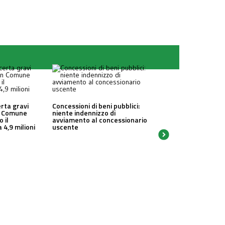
erta gravi
Concessioni di beni pubblici:
un Comune
niente indennizzo di
o il
avviamento al concessionario
 4,9 milioni
uscente