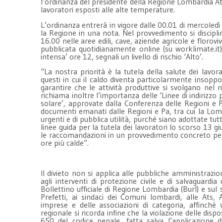
l’ordinanza del presidente della Regione Lombardia Att
lavoratori esposti alle alte temperature.
L’ordinanza entrerà in vigore dalle 00.01 di mercoledì
la Regione in una nota. Nel provvedimento si disciplina 
16.00 nelle aree edili, cave, aziende agricole e florovi
pubblicata quotidianamente online (su worklimate.it) e 
intensa’ ore 12, segnali un livello di rischio ‘Alto’.
“La nostra priorità è la tutela della salute dei la
questi in cui il caldo diventa particolarmente insop
garantire che le attività produttive si svolgano nel r
richiama inoltre l’importanza delle ‘Linee di indirizzo 
solare’, approvate dalla Conferenza delle Regioni e 
documenti emanati dalle Regioni e Pa, tra cui la Lomba
urgenti e di pubblica utilità, purché siano adottate tu
linee guida per la tutela dei lavoratori lo scorso 13
le raccomandazioni in un provvedimento concreto per
ore più calde”.
Il divieto non si applica alle pubbliche amministrazion
agli interventi di protezione civile e di salvaguardi
Bollettino ufficiale di Regione Lombardia (Burl) e sul 
Prefetti, ai sindaci dei Comuni lombardi, alle Ats, A
imprese e delle associazioni di categoria, affinché
regionale si ricorda infine che la violazione delle dis
650 del codice penale, fatta salva l’applicazione 