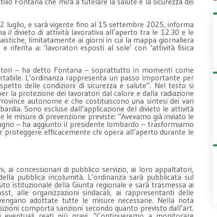
ilio Fontana che mira a tutelare la salute e la sicurezza dei
 2 luglio, e sarà vigente fino al 15 settembre 2025, informa
il divieto di attività lavorativa all’aperto tra le 12.30 e le
vaistiche, limitatamente ai giorni in cui la mappa giornaliera
riferita a: ‘lavoratori esposti al sole’ con ‘attività fisica
voratori – ha detto Fontana – soprattutto in momenti come
portabile. L’ordinanza rappresenta un passo importante per
ispetto delle condizioni di sicurezza e salute”. Nel testo si
per la protezione dei lavoratori dal calore e dalla radiazione
Province autonome e che costituiscono una sintesi dei vari
rdia. Sono escluse dall’applicazione del divieto le attività
tte le misure di prevenzione previste: “Avevamo già inviato le
 giugno – ha aggiunto il presidente lombardo – trasformiamo
 proteggere efficacemente chi opera all’aperto durante le
i, ai concessionari di pubblico servizio, ai loro appaltatori,
a della pubblica incolumità. L’ordinanza sarà pubblicata sul
sito istituzionale della Giunta regionale e sarà trasmessa ai
sst, alle organizzazioni sindacali, ai rappresentanti delle
 vengano adottate tutte le misure necessarie. Nella nota
posizioni comporta sanzioni secondo quanto previsto dall’art.
di eventuali reati più gravi. “Continueremo a monitorare