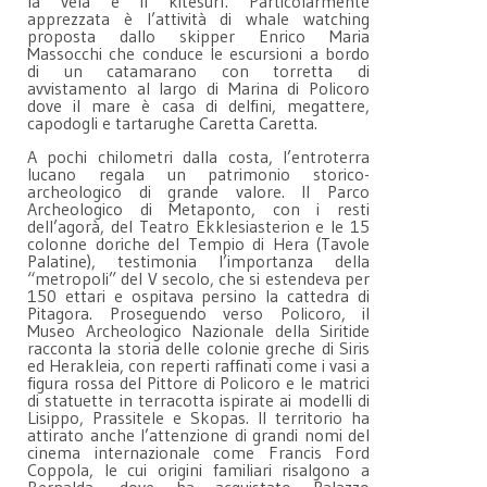
la vela e il kitesurf. Particolarmente
apprezzata è l’attività di whale watching
proposta dallo skipper Enrico Maria
Massocchi che conduce le escursioni a bordo
di un catamarano con torretta di
avvistamento al largo di Marina di Policoro
dove il mare è casa di delfini, megattere,
capodogli e tartarughe Caretta Caretta.
A pochi chilometri dalla costa, l’entroterra
lucano regala un patrimonio storico-
archeologico di grande valore. Il Parco
Archeologico di Metaponto, con i resti
dell’agorà, del Teatro Ekklesiasterion e le 15
colonne doriche del Tempio di Hera (Tavole
Palatine), testimonia l’importanza della
“metropoli” del V secolo, che si estendeva per
150 ettari e ospitava persino la cattedra di
Pitagora. Proseguendo verso Policoro, il
Museo Archeologico Nazionale della Siritide
racconta la storia delle colonie greche di Siris
ed Herakleia, con reperti raffinati come i vasi a
figura rossa del Pittore di Policoro e le matrici
di statuette in terracotta ispirate ai modelli di
Lisippo, Prassitele e Skopas. Il territorio ha
attirato anche l’attenzione di grandi nomi del
cinema internazionale come Francis Ford
Coppola, le cui origini familiari risalgono a
Bernalda, dove ha acquistato Palazzo