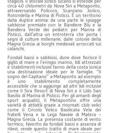
stagioni. Il litorale ionico lucano si estende per
circa 40 chilometri da Nova Siri a Metaponto,
attraversando Policoro, Scanzano Jonico,
Rotondella e Marina di Pisticci. È un territorio
dalla duplice anima: da una parte le spiagge
sabbiose premiate con le Bandiere Blu e la
Bandiera Verde dei pediatri per Marina di
Pisticci, dall’altra un entroterra che porta i
segni di culture millenarie, dalle colonie della
Magna Grecia ai borghi medievali arroccati sui
calanchi.
Fondali bassi e sabbiosi, dune dove fiorisce il
giglio di mare e l’eringio marino, lidi attrezzati
e stabilimenti inclusivi fanno della costa ionica
una destinazione ideale per le famiglie. “Il
sogno del Capitano” a Metaponto ad esempio
è uno stabilimento completamente
accessibile che si aggiunge ad altri lidi inclusivi
come il Sira Resort di Nova Siri e il Lido San
Basilio di Marina di Pisticci. Per gli amanti degli
sport acquatici, il Metapontino offre una
varietà di attività grazie a rinomati club velici
come il Circolo Velico Basilicata Vela dei
fratelli Vena e la Lega Navale di Matera –
Magna Grecia. La presenza costante di vento
termico, favorito da fondali bassi e assenza di
rilievi, rende questo tratto di mare ideale per