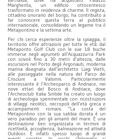
Margherita, un edificio ottocentesco
trasformato in residenza di charme. Il regista,
cittadino onorario del borgo, ha contribuito a
far conoscere questa terra al pubblico
internazionale, consolidando un legame tra il
Metapontino e la settima arte.
Per chi cerca esperienze oltre la spiaggia, il
territorio offre attrazioni per tutte le età: dal
Metaponto Golf Club con le sue 18 buche
immerse negli agrumeti all’Acquazzurra Park
con scivoli fino a 30 metri d’altezza, dalle
escursioni nel Porto degli Argonauti, moderna
marina disegnata dall’architetto Luigi Vietti,
alle passeggiate nella natura del Parco dei
Crisciuni a Valsinni. Particolarmente
interessante è l’Archeoparco di Andriace, nei
nove ettari del Bosco di Andriace, dove
l’Archeoclub Italia Siritide ha creato un luogo
di archeologia sperimentale con ricostruzioni
di villaggi neolitici, necropoli dell’età greca e
accampamenti romani. “La costa del
Metapontino con la sua sabbia dorata è un
vero paradiso per gli amanti del mare. È una
destinazione ben organizzata in termini di
ricettività, accoglienza, balneazione ed attività
Outdoor. È infatti spesso luogo di grandi
eventi sportivi. In pochi chilometri si