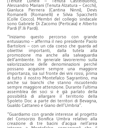
(Tenute Lunelli – Tenuta Castelbuono),
Alessandro Mariani (Tenuta Alzatura – Cecchi),
Gianluca Piernera (Cantina Ninni), Devis
Romanelli (Romanelli) e Silvia Spacchetti
(Colle Ciocco). Membri del collegio sindacale
sono Gabriele Di Zacomo (Perticaia) e Alberto
Pardi (F.lli Pardi).
“Iniziamo questo percorso con grande
entusiasmo – afferma il neo presidente Paolo
Bartoloni – con un cda coeso che guarda ad
obiettivi importanti, dalla tutela alla
promozione ma anche alla salvaguardia
dell’ambiente. In generale lavoreremo sulla
valorizzazione delle denominazioni perché
possano acquisire sempre una maggiore
importanza, sia sul fronte dei vini rossi, prima
di tutto il nostro Montefalco Sagrantino, ma
anche sui bianchi che stanno riscuotendo
sempre maggiore attenzione. Durante l’ultima
assemblea dei soci si è già parlato della
possibilità di allargare il territorio della
Spoleto Doc a parte dei territori di Bevagna,
Gualdo Cattaneo e Giano dell’Umbria”.
“Guardiamo con grande interesse al progetto
del Consorzio Bonifica Umbra relativo alla
creazione di tre bacini d’acqua nell’area
intorno a Montefalco, consapevoli che il