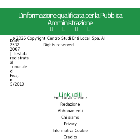
L'informazione qualificata per la Pubblica
Amministrazione
© 2026 Copyright Centro Studi Enti Locali Spa. All
ISSN
2532-
Rights reserved.
2087
| Testata
registrata
al
Tribunale
di
Pisa,
n.
5/2013
Link utili
Enti Locali On-line
Redazione
Abbonamenti
Chi siamo
Privacy
Informativa Cookie
Credits