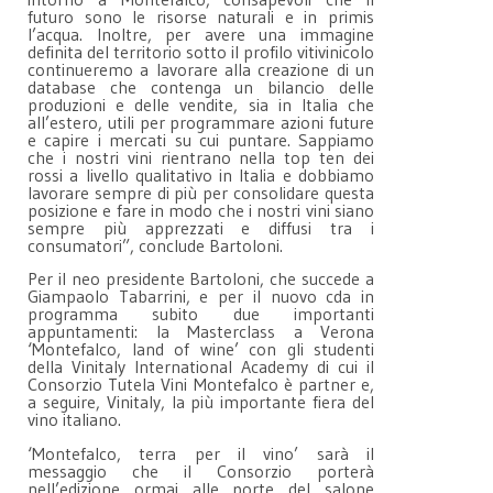
futuro sono le risorse naturali e in primis
l’acqua. Inoltre, per avere una immagine
definita del territorio sotto il profilo vitivinicolo
continueremo a lavorare alla creazione di un
database che contenga un bilancio delle
produzioni e delle vendite, sia in Italia che
all’estero, utili per programmare azioni future
e capire i mercati su cui puntare. Sappiamo
che i nostri vini rientrano nella top ten dei
rossi a livello qualitativo in Italia e dobbiamo
lavorare sempre di più per consolidare questa
posizione e fare in modo che i nostri vini siano
sempre più apprezzati e diffusi tra i
consumatori”, conclude Bartoloni.
Per il neo presidente Bartoloni, che succede a
Giampaolo Tabarrini, e per il nuovo cda in
programma subito due importanti
appuntamenti: la Masterclass a Verona
‘Montefalco, land of wine’ con gli studenti
della Vinitaly International Academy di cui il
Consorzio Tutela Vini Montefalco è partner e,
a seguire, Vinitaly, la più importante fiera del
vino italiano.
‘Montefalco, terra per il vino’ sarà il
messaggio che il Consorzio porterà
nell’edizione ormai alle porte del salone