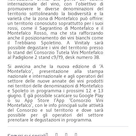
internazionale del vino, con l’obiettivo di
promuovere le diverse denominazioni del
territorio sottolineando la biodiversità e la
varietà che la zona di Montefalco può offrire:
un territorio conosciuto soprattutto per i suoi
rossi, come il Sagrantino di Montefalco e il
Montefalco Rosso, ma che sta rafforzando
anche il posizionamento dei vini bianchi come
il Trebbiano Spoletino. A Vinitaly sarà
possibile degustare i vini del territorio presso
lo stand del Consorzio Tutela Vini Montefalco
al Padiglione 2 stand c9/f9, desk numero 38.
Si avvicina anche la nuova edizione di ‘A
Montefalco’, presentazione alla stampa
nazionale e internazionale e agli operatori del
settore delle nuove annate dei vini prodotti
nei territori delle denominazioni di Montefalco
e Spoleto in programma i prossimi 12 e 13
giugno. È già possibile scaricare su Google Play
o su App Store l’App ‘Consorzio Vini
Montefalco’, con le info principali sulle attività
del Consorzio e sul territorio e dove sarà
possibile per gli operatori del settore
prenotare le degustazioni in programma.
Seguici sui social: