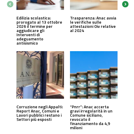
Edilizia scolastica:
Trasparenza: Anac avvia
prorogato al 13 ottobre
le verifiche sulle
2026 il termine per
attestazioni Oiv relative
aggiudicare gli
al 2024
Interventi di
adeguamento
antisismico
Corruzione negli Appalti:
“Pnrr”: Anac accerta
Report Anac, Comuni e
gravi irregolarità in un
Lavori pubblici restano i
Comune siciliano,
Settori più esposti
revocato il
finanziamento da 4,9
milioni