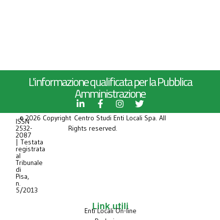
L'informazione qualificata per la Pubblica
Amministrazione
© 2026 Copyright Centro Studi Enti Locali Spa. All
ISSN
2532-
Rights reserved.
2087
| Testata
registrata
al
Tribunale
di
Pisa,
n.
5/2013
Link utili
Enti Locali On-line