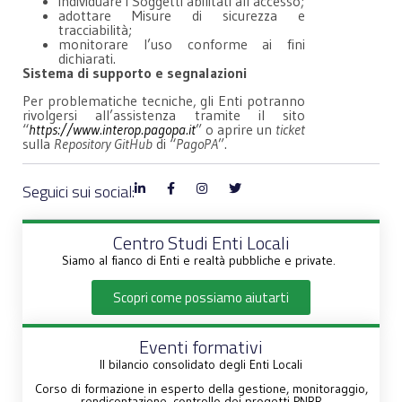
individuare i Soggetti abilitati all’accesso;
adottare Misure di sicurezza e
tracciabilità;
monitorare l’uso conforme ai fini
dichiarati.
Sistema di supporto e segnalazioni
Per problematiche tecniche, gli Enti potranno
rivolgersi all’assistenza tramite il sito
“
https://www.interop.pagopa.it
” o aprire un
ticket
sulla
Repository GitHub
di “
PagoPA
”.
Seguici sui social:
Centro Studi Enti Locali
Siamo al fianco di Enti e realtà pubbliche e private.
Scopri come possiamo aiutarti
Eventi formativi
Il bilancio consolidato degli Enti Locali
Corso di formazione in esperto della gestione, monitoraggio,
rendicontazione, controllo dei progetti PNRR