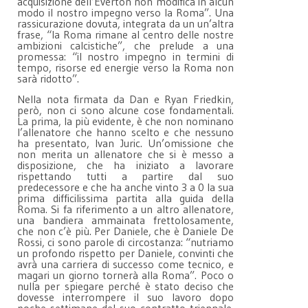
acquisizione dell’Everton non modifica in alcun
modo il nostro impegno verso la Roma”. Una
rassicurazione dovuta, integrata da un un’altra
frase, “la Roma rimane al centro delle nostre
ambizioni calcistiche”, che prelude a una
promessa: “il nostro impegno in termini di
tempo, risorse ed energie verso la Roma non
sarà ridotto”.
Nella nota firmata da Dan e Ryan Friedkin,
però, non ci sono alcune cose fondamentali.
La prima, la più evidente, è che non nominano
l’allenatore che hanno scelto e che nessuno
ha presentato, Ivan Juric. Un’omissione che
non merita un allenatore che si è messo a
disposizione, che ha iniziato a lavorare
rispettando tutti a partire dal suo
predecessore e che ha anche vinto 3 a 0 la sua
prima difficilissima partita alla guida della
Roma. Si fa riferimento a un altro allenatore,
una bandiera ammainata frettolosamente,
che non c’è più. Per Daniele, che è Daniele De
Rossi, ci sono parole di circostanza: “nutriamo
un profondo rispetto per Daniele, convinti che
avrà una carriera di successo come tecnico, e
magari un giorno tornerà alla Roma”. Poco o
nulla per spiegare perché è stato deciso che
dovesse interrompere il suo lavoro dopo