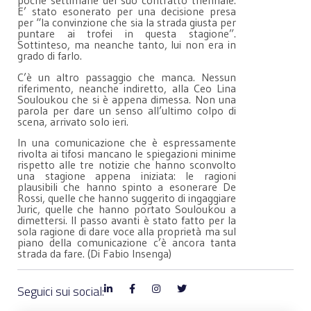
poche settimane del suo contratto triennale.
E’ stato esonerato per una decisione presa
per “la convinzione che sia la strada giusta per
puntare ai trofei in questa stagione”.
Sottinteso, ma neanche tanto, lui non era in
grado di farlo.
C’è un altro passaggio che manca. Nessun
riferimento, neanche indiretto, alla Ceo Lina
Souloukou che si è appena dimessa. Non una
parola per dare un senso all’ultimo colpo di
scena, arrivato solo ieri.
In una comunicazione che è espressamente
rivolta ai tifosi mancano le spiegazioni minime
rispetto alle tre notizie che hanno sconvolto
una stagione appena iniziata: le ragioni
plausibili che hanno spinto a esonerare De
Rossi, quelle che hanno suggerito di ingaggiare
Juric, quelle che hanno portato Souloukou a
dimettersi. Il passo avanti è stato fatto per la
sola ragione di dare voce alla proprietà ma sul
piano della comunicazione c’è ancora tanta
strada da fare. (Di Fabio Insenga)
Seguici sui social: