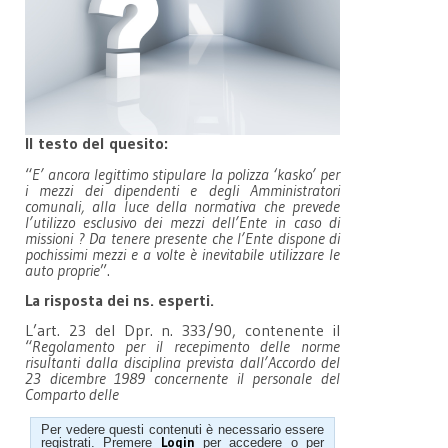
Il testo del quesito:
“
E’
ancora legittimo stipulare la polizza
‘
kasko
’
per
i mezzi dei dipendenti e degli
A
mministratori
comunali, alla luce della normativa che prevede
l
’
utilizzo esclusivo dei mezz
i dell’Ente in caso di
missioni ?
Da tenere presente che
l’E
nte dispone di
pochissimi mezzi e a volte è inevitabile utilizzare le
auto proprie
”.
La risposta dei ns. esperti.
L’art. 23 del Dpr. n. 333/90, contenente il
“
Regolamento per il recepimento delle norme
risultanti dalla disciplina prevista dall
’
Accordo del
23 dicembre 1989 concernente il personale del
Comparto delle
Per vedere questi contenuti è necessario essere
Login
registrati. Premere
per accedere o per