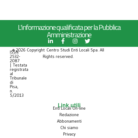
L'informazione qualificata per la Pubblica
Amministrazione
© 2026 Copyright Centro Studi Enti Locali Spa. All
ISSN
2532-
Rights reserved.
2087
| Testata
registrata
al
Tribunale
di
Pisa,
n.
5/2013
Link utili
Enti Locali On-line
Redazione
Abbonamenti
Chi siamo
Privacy