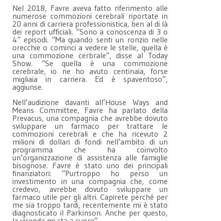
Nel 2018, Favre aveva fatto riferimento alle
numerose commozioni cerebrali riportate in
20 anni di carriera professionistica, ben al di là
dei report ufficiali. “Sono a conoscenza di 3 o
4” episodi. “Ma quando senti un ronzio nelle
orecchie o cominci a vedere le stelle, quella è
una commozione cerbrale”, disse al Today
Show. “Se quella è una commozione
cerebrale, io ne ho avuto centinaia, forse
migliaia in carriera. Ed è spaventoso”,
aggiunse.
Nell’audizione davanti all’House Ways and
Means Committee, Favre ha parlato della
Prevacus, una compagnia che avrebbe dovuto
sviluppare un farmaco per trattare le
commozioni cerebrali e che ha ricevuto 2
milioni di dollari di fondi nell’ambito di un
programma che ha coinvolto
un’organizzazione di assistenza alle famiglie
bisognose. Favre è stato uno dei principali
finanziatori: “Purtroppo ho perso un
investimento in una compagnia che, come
credevo, avrebbe dovuto sviluppare un
farmaco utile per gli altri. Capirete perché per
me sia troppo tardi, recentemente mi è stato
diagnosticato il Parkinson. Anche per questo,
la vicenda mi sta a cuore”.