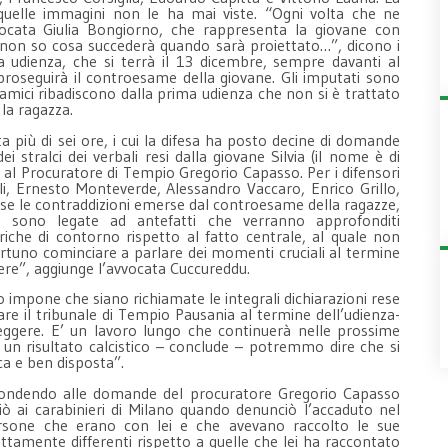
quelle immagini non le ha mai viste. “Ogni volta che ne
vocata Giulia Bongiorno, che rappresenta la giovane con
non so cosa succederà quando sarà proiettato…”, dicono i
a udienza, che si terrà il 13 dicembre, sempre davanti al
roseguirà il controesame della giovane. Gli imputati sono
oi amici ribadiscono dalla prima udienza che non si è trattato
n la ragazza.
ta più di sei ore, i cui la difesa ha posto decine di domande
stralci dei verbali resi dalla giovane Silvia (il nome è di
oi al Procuratore di Tempio Gregorio Capasso. Per i difensori
li, Ernesto Monteverde, Alessandro Vaccaro, Enrico Grillo,
e le contraddizioni emerse dal controesame della ragazze,
e sono legate ad antefatti che verranno approfonditi
che di contorno rispetto al fatto centrale, al quale non
ortuno cominciare a parlare dei momenti cruciali al termine
pere”, aggiunge l’avvocata Cuccureddu.
o impone che siano richiamate le integrali dichiarazioni rese
are il tribunale di Tempio Pausania al termine dell’udienza-
leggere. E’ un lavoro lungo che continuerà nelle prossime
 un risultato calcistico – conclude – potremmo dire che si
ca e ben disposta”.
ispondendo alle domande del procuratore Gregorio Capasso
ò ai carabinieri di Milano quando denunciò l’accaduto nel
rsone che erano con lei e che avevano raccolto le sue
tamente differenti rispetto a quelle che lei ha raccontato