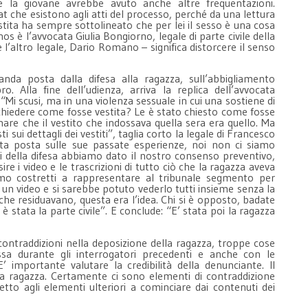
e la giovane avrebbe avuto anche altre frequentazioni.
t che esistono agli atti del processo, perché da una lettura
tita ha sempre sottolineato che per lei il sesso è una cosa
onos è l’avvocata Giulia Bongiorno, legale di parte civile della
 l’altro legale, Dario Romano – significa distorcere il senso
a posta dalla difesa alla ragazza, sull’abbigliamento
. Alla fine dell’udienza, arriva la replica dell’avvocata
 “Mi scusi, ma in una violenza sessuale in cui una sostiene di
chiedere come fosse vestita? Le è stato chiesto come fosse
mare che il vestito che indossava quella sera era quello. Ma
i sui dettagli dei vestiti”, taglia corto la legale di Francesco
ta posta sulle sue passate esperienze, noi non ci siamo
i della difesa abbiamo dato il nostro consenso preventivo,
sire i video e le trascrizioni di tutto ciò che la ragazza aveva
mo costretti a rappresentare al tribunale segmento per
un video e si sarebbe potuto vederlo tutti insieme senza la
che residuavano, questa era l’idea. Chi si è opposto, badate
è stata la parte civile”. E conclude: “E’ stata poi la ragazza
ontraddizioni nella deposizione della ragazza, troppe cose
sa durante gli interrogatori precedenti e anche con le
’ importante valutare la credibilità della denunciante. Il
della ragazza. Certamente ci sono elementi di contraddizione
spetto agli elementi ulteriori a cominciare dai contenuti dei