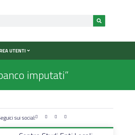
REA UTENTI
l banco imputati”
eguici sui social: