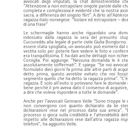
avvocati degli imputati, la chat dimostrerebbe ch
“Attenzione a non estrapolare singole parole dalle cha
completa e complessiva è evidente che la nostra assis
sacra, a differenza del singolo flirt”. A dirlo all’Adnkr
ragazza italo-norvegese. “Isolare ed estrapolare – dice
di una frase”
Le schermaglie hanno anche riguardato una domand
indossato dalla ragazza la sera del presunto stupro
Cuccureddu alla legale di parte civile Giulia Bongiorno.
essere stata spogliata, un avvocato può esimersi dal 
vestita solo per poterle fare vedere le foto e confer
era tranquillissima. E ha dati anche dettagli non richiest
Corsiglia. Poi aggiunge: “Nessuna domanda le è sta
assolutamente soffermati”. E spiega: “Se noi avvocat
formulato dieci giorni fa prima alle altre parti di acqui
detto prima, questo avrebbe evitato che noi fossi
segmento quello che ha detto la ragazza prima”. “C’è 
ragazza. E solo all’esito si potevano fare le domande 
bene perché il pm aveva dato il consenso di acquisire, 
a dire che voleva rispondere a tutte le domande”.
Anche per l’avvocati Gennaro Velle “Sono troppe le c
non convergono con quanto dichiarato da lei stes
dichiarazioni rese nel processo dalla sua amica”. “E
processo si gioca sulla credibilità e l’attendibilità 
rispetto alle dichiarazioni rese dall’altra ragazza ri
telefoni”, ha aggiunto Velle.