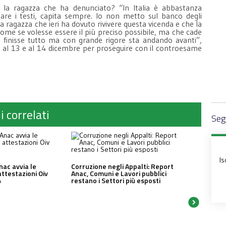
er la ragazza che ha denunciato? “In Italia è abbastanza
are i testi, capita sempre. Io non metto sul banco degli
a ragazza che ieri ha dovuto rivivere questa vicenda e che la
me se volesse essere il più preciso possibile, ma che cade
 finisse tutto ma con grande rigore sta andando avanti”,
ato al 13 e al 14 dicembre per proseguire con il controesame
i correlati
Segu
Is
nac avvia le
Corruzione negli Appalti: Report
attestazioni Oiv
Anac, Comuni e Lavori pubblici
4
restano i Settori più esposti