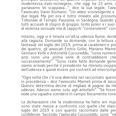
studentessa italo-norvegese, che oggi ha 23 anni, 
parlavamo lei scappava…”, dice la sua legale, l’av
l’avvocato Dario Romano. “Un video sconvolgente e 
due legali. Ma per ora è tutto rinviato alle prossim
Tribunale di Tempio Pausania, in Sardegna. Quando p
tutti accusati di stupro di gruppo. Grillo junior e i su
di violenza sessuale ma di rapporti “consenzienti” co
Intanto, oggi si è tenuta un’altra udienza fiume, dura
alla ragazza. Domande su domande, con la lettura dei 
fantasia) nel luglio del 2019, prima ai carabinieri e p
dei quattro, gli avvocati Enrico Grillo, Mariano Mame
Gennaro Velle e Antonella Cuccureddu, “sono numeros
anzi sono una prima serie di contraddizioni ch
successivamente”. “Sono state fatte domande generi
siamo arrivati perché il presidente ha ritenuto inopp
dell’udienza e quindi essere poi costretti ad interrom
“Ogni volta che c’è una diversità nel raccontato quest
in precedenza – dice l’avvocato Mameli prima di lasci
Questo determina decine di migliaia di pagine da ri
udienze. Adesso siamo solo agli antefatti”. “Se fosse
vede una squadra scendere in campo fisicamente toni
Le dichiarazioni che la studentessa ha fatto ieri r
sono state messe a confronto con quelle che rilasci
luglio del 2019 e con quanto raccontato dalle pe
confidenze. Secondo l’avvocata Cuccureddu, sono “net