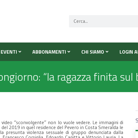
EVENTI
ABBONAMENTI
CHI SIAMO
LOGIN A
Bongiorno: “la ragazza finita su
S
uel video “sconvolgente” non lo vuole vedere. Le immagini di
lio del 2019 in quel residence del Pevero in Costa Smeralda le
la presunta violenza sessuale di gruppo denunciata dalla
o, Francesco Corsiglia, Edoardo Capitta e Vittorio Lauria. La