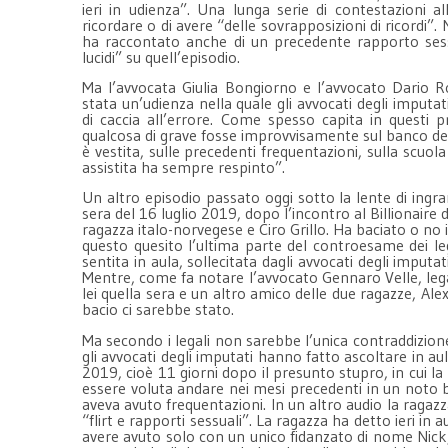
ieri in udienza”. Una lunga serie di contestazioni a
ricordare o di avere “delle sovrapposizioni di ricordi”. 
ha raccontato anche di un precedente rapporto sessu
lucidi” su quell’episodio.
Ma l’avvocata Giulia Bongiorno e l’avvocato Dario 
stata un’udienza nella quale gli avvocati degli imputa
di caccia all’errore. Come spesso capita in questi
qualcosa di grave fosse improvvisamente sul banco deg
è vestita, sulle precedenti frequentazioni, sulla scuol
assistita ha sempre respinto”.
Un altro episodio passato oggi sotto la lente di ingra
sera del 16 luglio 2019, dopo l’incontro al Billionaire
ragazza italo-norvegese e Ciro Grillo. Ha baciato o no 
questo quesito l’ultima parte del controesame dei leg
sentita in aula, sollecitata dagli avvocati degli imputat
Mentre, come fa notare l’avvocato Gennaro Velle, lega
lei quella sera e un altro amico delle due ragazze, Ale
bacio ci sarebbe stato.
Ma secondo i legali non sarebbe l’unica contraddizion
gli avvocati degli imputati hanno fatto ascoltare in a
2019, cioè 11 giorni dopo il presunto stupro, in cui l
essere voluta andare nei mesi precedenti in un noto ba
aveva avuto frequentazioni. In un altro audio la raga
“flirt e rapporti sessuali”. La ragazza ha detto ieri 
avere avuto solo con un unico fidanzato di nome Nick,