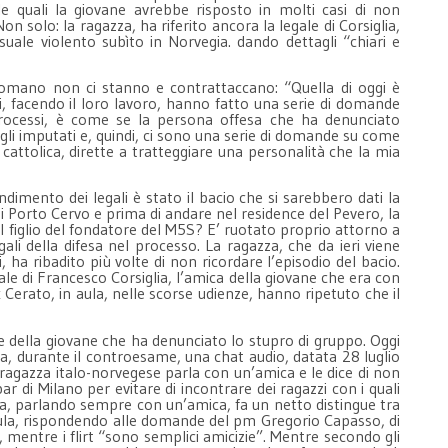
lle quali la giovane avrebbe risposto in molti casi di non
Non solo: la ragazza, ha riferito ancora la legale di Corsiglia,
ale violento subìto in Norvegia. dando dettagli “chiari e
Romano non ci stanno e contrattaccano: “Quella di oggi è
ti, facendo il loro lavoro, hanno fatto una serie di domande
 processi, è come se la persona offesa che ha denunciato
li imputati e, quindi, ci sono una serie di domande su come
a cattolica, dirette a tratteggiare una personalità che la mia
ndimento dei legali è stato il bacio che si sarebbero dati la
 di Porto Cervo e prima di andare nel residence del Pevero, la
il figlio del fondatore del M5S? E’ ruotato proprio attorno a
ali della difesa nel processo. La ragazza, che da ieri viene
i, ha ribadito più volte di non ricordare l’episodio del bacio.
le di Francesco Corsiglia, l’amica della giovane che era con
x Cerato, in aula, nelle scorse udienze, hanno ripetuto che il
e della giovane che ha denunciato lo stupro di gruppo. Oggi
ula, durante il controesame, una chat audio, datata 28 luglio
a ragazza italo-norvegese parla con un’amica e le dice di non
r di Milano per evitare di incontrare dei ragazzi con i quali
zza, parlando sempre con un’amica, fa un netto distingue tra
in aula, rispondendo alle domande del pm Gregorio Capasso, di
 mentre i flirt “sono semplici amicizie”. Mentre secondo gli