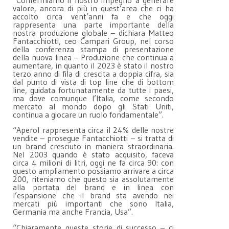
“Confermiamo il nostro impegno a generare
valore, ancora di più in quest’area che ci ha
accolto circa vent’anni fa e che oggi
rappresenta una parte importante della
nostra produzione globale – dichiara Matteo
Fantacchiotti, ceo Campari Group, nel corso
della conferenza stampa di presentazione
della nuova linea – Produzione che continua a
aumentare, in quanto il 2023 è stato il nostro
terzo anno di fila di crescita a doppia cifra, sia
dal punto di vista di top line che di bottom
line, guidata fortunatamente da tutte i paesi,
ma dove comunque l’Italia, come secondo
mercato al mondo dopo gli Stati Uniti,
continua a giocare un ruolo fondamentale”.
“Aperol rappresenta circa il 24% delle nostre
vendite – prosegue Fantacchiotti – si tratta di
un brand cresciuto in maniera straordinaria.
Nel 2003 quando è stato acquisito, faceva
circa 4 milioni di litri, oggi ne fa circa 90: con
questo ampliamento possiamo arrivare a circa
200, riteniamo che questo sia assolutamente
alla portata del brand e in linea con
l’espansione che il brand sta avendo nei
mercati più importanti che sono Italia,
Germania ma anche Francia, Usa”.
“Chiaramente queste storie di successo – ci