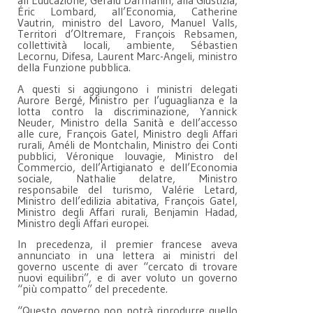
all’Educazione, Gérald Darmanin, alla Giustizia,
Éric Lombard, all’Economia, Catherine
Vautrin, ministro del Lavoro, Manuel Valls,
Territori d’Oltremare, François Rebsamen,
collettività locali, ambiente, Sébastien
Lecornu, Difesa, Laurent Marc-Angeli, ministro
della Funzione pubblica.
A questi si aggiungono i ministri delegati
Aurore Bergé, Ministro per l’uguaglianza e la
lotta contro la discriminazione, Yannick
Neuder, Ministro della Sanità e dell’accesso
alle cure, François Gatel, Ministro degli Affari
rurali, Améli de Montchalin, Ministro dei Conti
pubblici, Véronique louvagie, Ministro del
Commercio, dell’Artigianato e dell’Economia
sociale, Nathalie delatre, Ministro
responsabile del turismo, Valérie Letard,
Ministro dell’edilizia abitativa, François Gatel,
Ministro degli Affari rurali, Benjamin Hadad,
Ministro degli Affari europei.
In precedenza, il premier francese aveva
annunciato in una lettera ai ministri del
governo uscente di aver “cercato di trovare
nuovi equilibri”, e di aver voluto un governo
“più compatto” del precedente.
“Questo governo non potrà riprodurre quello