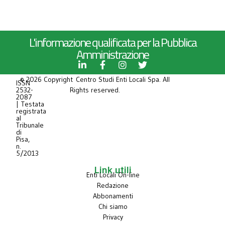
L'informazione qualificata per la Pubblica
Amministrazione
© 2026 Copyright Centro Studi Enti Locali Spa. All
ISSN
2532-
Rights reserved.
2087
| Testata
registrata
al
Tribunale
di
Pisa,
n.
5/2013
Link utili
Enti Locali On-line
Redazione
Abbonamenti
Chi siamo
Privacy