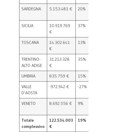
SARDEGNA
5.153.481 €
20%
4
2
SICILIA
10.919.769
37%
11
3
€
TOSCANA
14.302.641
13%
5
9
€
TRENTINO-
31.213.328
35%
0
6
ALTO ADIGE
€
UMBRIA
835.759 €
15%
6
3
VALLE
-972.942 €
-27%
5
5
D’AOSTA
VENETO
8.692.556 €
9%
7
6
Totale
122.534.003
19%
100
5
complessivo
€