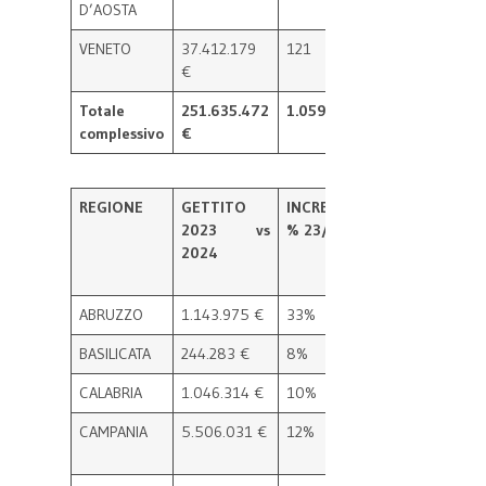
D’AOSTA
VENETO
37.412.179
121
43.551.665
122
€
€
Totale
251.635.472
1.059
282.339.314
1.07
complessivo
€
€
REGIONE
GETTITO
INCREMENTO
N.
2023 vs
% 23/24
COMUNI
2024
2023 VS
2024
ABRUZZO
1.143.975 €
33%
1
2
BASILICATA
244.283 €
8%
0
1
CALABRIA
1.046.314 €
10%
5
6
CAMPANIA
5.506.031 €
12%
3
3