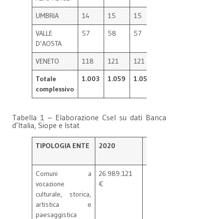
UMBRIA
14
15
15
15
27
33
VALLE
57
58
57
57
59
64
D’AOSTA
VENETO
118
121
121
122
134
14
Totale
1.003
1.059
1.059
1.072
1.282
1.
complessivo
Tabella 1 – Elaborazione Csel su dati Banca
d’Italia, Siope e Istat
TIPOLOGIA ENTE
2020
2021
diff. 20
Comuni a
26.989.121
33.326.172
6.337.0
vocazione
€
€
€
culturale, storica,
artistica e
paesaggistica