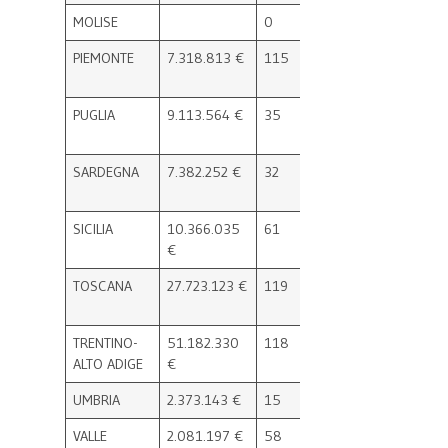
MOLISE
0
0
PIEMONTE
7.318.813 €
115
6.319.405 €
114
PUGLIA
9.113.564 €
35
11.751.362
35
€
SARDEGNA
7.382.252 €
32
12.841.275
35
€
SICILIA
10.366.035
61
13.312.190
62
€
€
TOSCANA
27.723.123 €
119
34.495.211
116
€
TRENTINO-
51.182.330
118
45.533.380
117
ALTO ADIGE
€
€
UMBRIA
2.373.143 €
15
2.517.452 €
15
VALLE
2.081.197 €
58
1.248.028 €
57