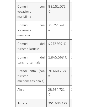
Comuni con
83.151.072
116.827.891
33.676.
vocazione
€
€
€
marittima
Comuni con
35.751.240
31.064.104
-4.687.
vocazione
€
€
€
montana
Comuni del
4.272.997 €
8.082.565 €
3.809.5
turismo lacuale
€
Comuni del
1.845.563 €
2.707.181 €
861.617
turismo termale
Grandi città (con
70.660.758
61.370.204
-9.290.
turismo
€
€
€
multidimensionale)
Altro
28.964.721
28.961.197
-3.523 
€
€
Totale
251.635.472
282.339.314
30.703