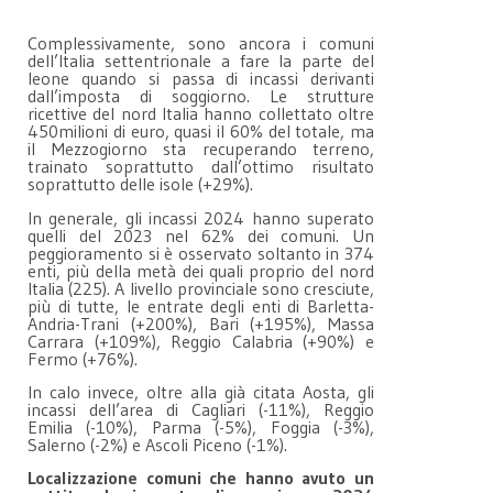
Complessivamente, sono ancora i comuni
dell’Italia settentrionale a fare la parte del
leone quando si passa di incassi derivanti
dall’imposta di soggiorno. Le strutture
ricettive del nord Italia hanno collettato oltre
450milioni di euro, quasi il 60% del totale, ma
il Mezzogiorno sta recuperando terreno,
trainato soprattutto dall’ottimo risultato
soprattutto delle isole (+29%).
In generale, gli incassi 2024 hanno superato
quelli del 2023 nel 62% dei comuni. Un
peggioramento si è osservato soltanto in 374
enti, più della metà dei quali proprio del nord
Italia (225). A livello provinciale sono cresciute,
più di tutte, le entrate degli enti di Barletta-
Andria-Trani (+200%), Bari (+195%), Massa
Carrara (+109%), Reggio Calabria (+90%) e
Fermo (+76%).
In calo invece, oltre alla già citata Aosta, gli
incassi dell’area di Cagliari (-11%), Reggio
Emilia (-10%), Parma (-5%), Foggia (-3%),
Salerno (-2%) e Ascoli Piceno (-1%).
Localizzazione comuni che hanno avuto un