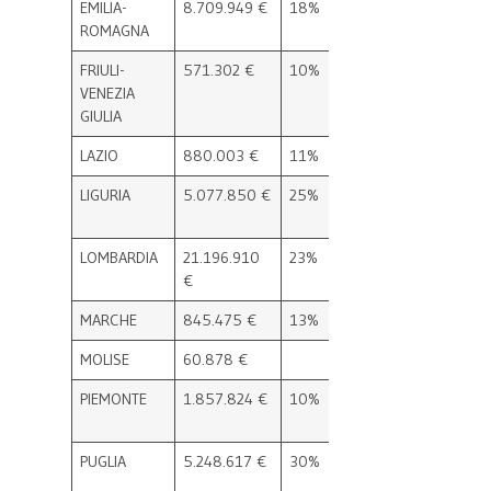
EMILIA-
8.709.949 €
18%
0
3
ROMAGNA
FRIULI-
571.302 €
10%
0
3
VENEZIA
GIULIA
LAZIO
880.003 €
11%
5
3
LIGURIA
5.077.850 €
25%
1
1
LOMBARDIA
21.196.910
23%
18
8
€
MARCHE
845.475 €
13%
0
3
MOLISE
60.878 €
2
6
PIEMONTE
1.857.824 €
10%
23
1
PUGLIA
5.248.617 €
30%
4
1