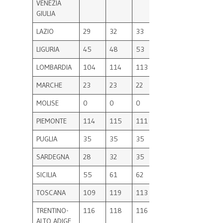
VENEZIA
GIULIA
LAZIO
29
32
33
33
38
43
LIGURIA
45
48
53
53
65
66
LOMBARDIA
104
114
113
115
158
17
MARCHE
23
23
22
22
26
26
MOLISE
0
0
0
0
0
2
PIEMONTE
114
115
111
114
128
15
PUGLIA
35
35
35
35
46
5
SARDEGNA
28
32
35
35
43
47
SICILIA
55
61
62
62
82
93
TOSCANA
109
119
113
116
138
14
TRENTINO-
116
118
116
117
123
12
ALTO ADIGE