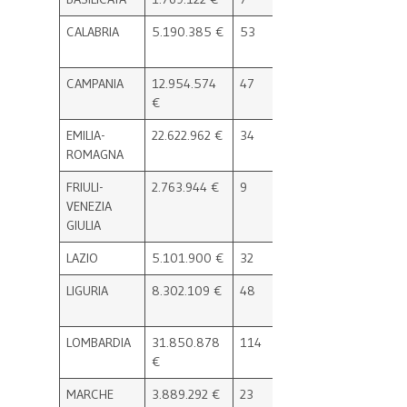
CALABRIA
5.190.385 €
53
6.635.585 €
54
CAMPANIA
12.954.574
47
17.252.894
50
€
€
EMILIA-
22.622.962 €
34
27.439.809
35
ROMAGNA
€
FRIULI-
2.763.944 €
9
4.124.966 €
9
VENEZIA
GIULIA
LAZIO
5.101.900 €
32
3.833.342 €
33
LIGURIA
8.302.109 €
48
11.049.802
53
€
LOMBARDIA
31.850.878
114
31.272.218
115
€
€
MARCHE
3.889.292 €
23
4.940.624 €
22