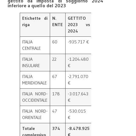
gettito da imposta di soggiorno 2024
inferiore a quello del 2023
Etichette di
N.
GETTITO
riga
ENTE
2023 vs
2024
ITALIA
60
-935.717 €
CENTRALE
ITALIA
22
-1.204.480
INSULARE
€
ITALIA
67
-2.791.070
MERIDIONALE
€
ITALIA NORD-
178
-3.017.643
OCCIDENTALE
€
ITALIA NORD-
47
-530.015
ORIENTALE
€
Totale
374
-8.478.925
complessivo
€