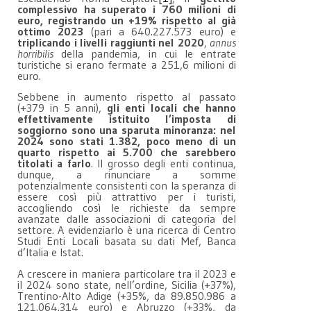
complessivo ha superato i 760 milioni di
euro, registrando un +19% rispetto al già
ottimo 2023
(pari a 640.227.573 euro) e
triplicando i livelli raggiunti nel 2020
,
annus
horribilis
della pandemia, in cui le entrate
turistiche si erano fermate a 251,6 milioni di
euro.
Sebbene in aumento rispetto al passato
(+379 in 5 anni),
gli enti locali che hanno
effettivamente istituito l’imposta di
soggiorno sono una sparuta minoranza: nel
2024 sono stati 1.382, poco meno di un
quarto rispetto ai 5.700 che sarebbero
titolati a farlo
. Il grosso degli enti continua,
dunque, a rinunciare a somme
potenzialmente consistenti con la speranza di
essere così più attrattivo per i turisti,
accogliendo così le richieste da sempre
avanzate dalle associazioni di categoria del
settore. A evidenziarlo è una ricerca di Centro
Studi Enti Locali basata su dati Mef, Banca
d’Italia e Istat.
A crescere in maniera particolare tra il 2023 e
il 2024 sono state, nell’ordine, Sicilia (+37%),
Trentino-Alto Adige (+35%, da 89.850.986 a
121.064.314 euro) e Abruzzo (+33%, da