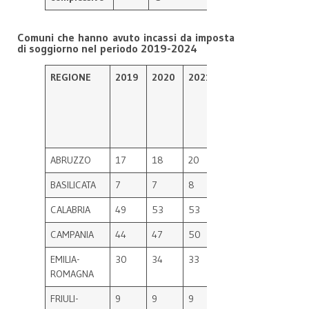
Comuni che hanno avuto incassi da imposta
di soggiorno nel periodo 2019-2024
REGIONE
2019
2020
2021
2022
2023
2
ABRUZZO
17
18
20
20
24
25
BASILICATA
7
7
8
8
9
9
CALABRIA
49
53
53
54
67
72
CAMPANIA
44
47
50
50
59
62
EMILIA-
30
34
33
35
42
42
ROMAGNA
FRIULI-
9
9
9
9
14
14