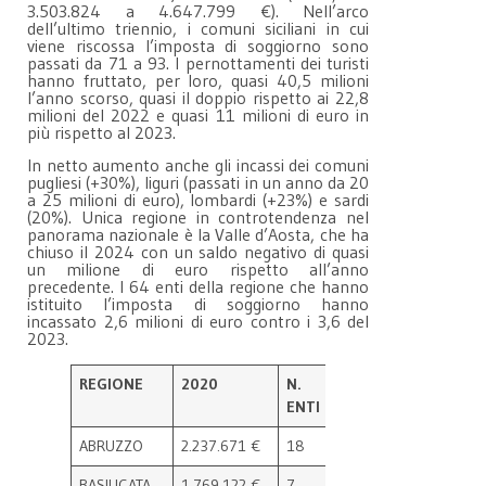
3.503.824 a 4.647.799 €). Nell’arco
dell’ultimo triennio, i comuni siciliani in cui
viene riscossa l’imposta di soggiorno sono
passati da 71 a 93. I pernottamenti dei turisti
hanno fruttato, per loro, quasi 40,5 milioni
l’anno scorso, quasi il doppio rispetto ai 22,8
milioni del 2022 e quasi 11 milioni di euro in
più rispetto al 2023.
In netto aumento anche gli incassi dei comuni
pugliesi (+30%), liguri (passati in un anno da 20
a 25 milioni di euro), lombardi (+23%) e sardi
(20%). Unica regione in controtendenza nel
panorama nazionale è la Valle d’Aosta, che ha
chiuso il 2024 con un saldo negativo di quasi
un milione di euro rispetto all’anno
precedente. I 64 enti della regione che hanno
istituito l’imposta di soggiorno hanno
incassato 2,6 milioni di euro contro i 3,6 del
2023.
REGIONE
2020
N.
2021
N.
ENTI
ENTI
ABRUZZO
2.237.671 €
18
2.580.900 €
20
BASILICATA
1.769.122 €
7
1.639.208 €
8