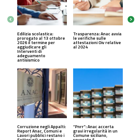
Edilizia scolastica:
Trasparenza: Anac avvia
prorogato al 13 ottobre
le verifiche sulle
2026 il termine per
attestazioni Oiv relative
aggiudicare gli
al 2024
Interventi di
adeguamento
antisismico
Corruzione negli Appalti:
“Pnrr”: Anac accerta
Report Anac, Comuni e
gravi irregolarità in un
Lavori pubblici restano i
Comune siciliano,
Settori più esposti
revocato il